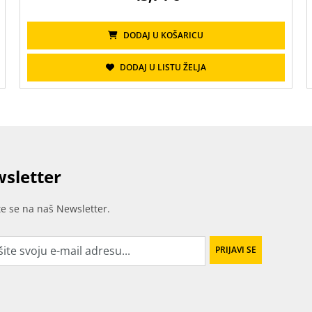
DODAJ U KOŠARICU
DODAJ U LISTU ŽELJA
sletter
ite se na naš Newsletter.