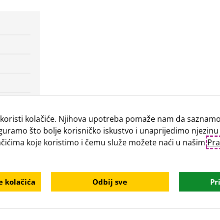
koristi kolačiće. Njihova upotreba pomaže nam da saznamo 
guramo što bolje korisničko iskustvo i unaprijedimo njezinu
lačićima koje koristimo i čemu služe možete naći u našim
Pra
 kolačića
Odbij sve
Pr