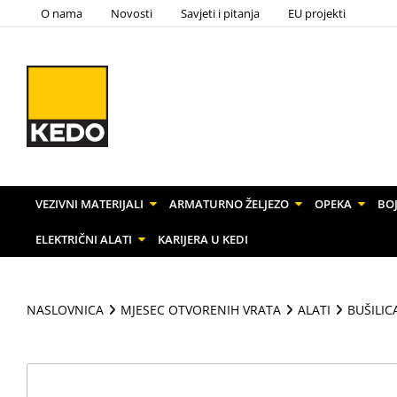
O nama
Novosti
Savjeti i pitanja
EU projekti
VEZIVNI MATERIJALI
ARMATURNO ŽELJEZO
OPEKA
BOJ
ELEKTRIČNI ALATI
KARIJERA U KEDI
NASLOVNICA
MJESEC OTVORENIH VRATA
ALATI
BUŠILIC