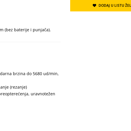
DODAJ U LISTU ŽEL
 (bez baterije i punjača).
darna brzina do 5680 ud/min,
anje (rezanje)
 preopterećenja, uravnotežen