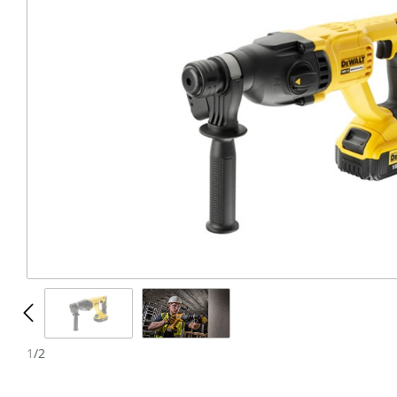
N
1
/
2