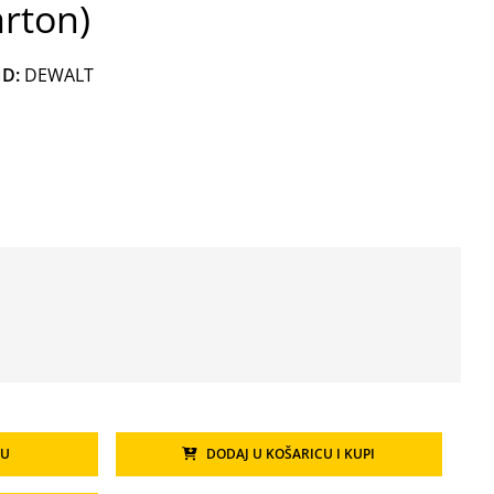
arton)
D:
DEWALT
CU
DODAJ U KOŠARICU I KUPI