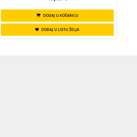
DODAJ U KOŠARICU
DODAJ U LISTU ŽELJA