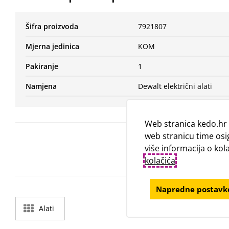
Šifra proizvoda
7921807
Mjerna jedinica
KOM
Pakiranje
1
Namjena
Dewalt električni alati
Web stranica kedo.hr 
web stranicu time osi
više informacija o ko
kolačića
.
Napredne postavke
Alati