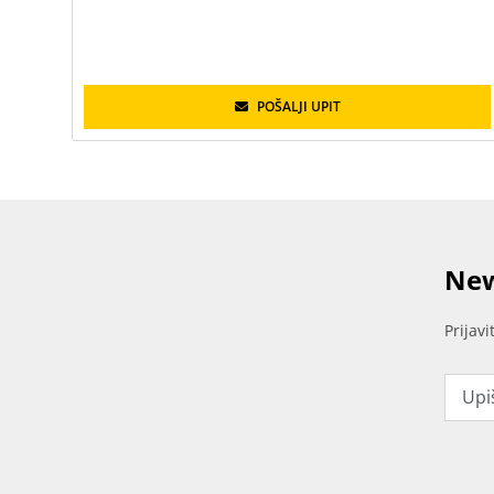
POŠALJI UPIT
New
Prijav