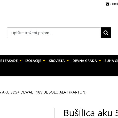
0800
E I FASADE
IZOLACIJE
KROVIŠTA
DRVNA GRAĐA
SUHA G
A AKU SDS+ DEWALT 18V BL SOLO ALAT (KARTON)
Bušilica ak