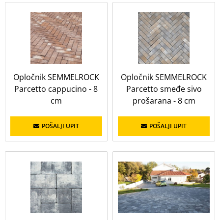
Širina
Prikaži sve
21 cm
40 cm
Opločnik SEMMELROCK
Opločnik SEMMELROCK
Parcetto cappucino - 8
Parcetto smeđe sivo
cm
prošarana - 8 cm
Duljina
POŠALJI UPIT
POŠALJI UPIT
Prikaži sve
24,3 cm
60 cm
Boja
Prikaži sve