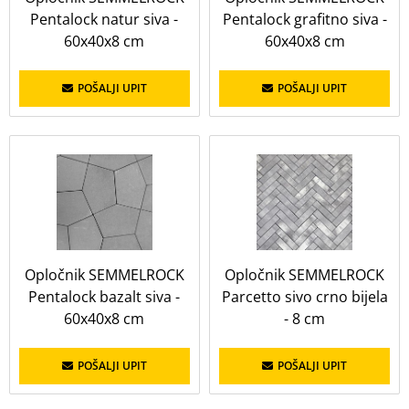
do
Pentalock natur siva -
Pentalock grafitno siva -
60x40x8 cm
60x40x8 cm
PRIKAŽI
OBRIŠI
POŠALJI UPIT
POŠALJI UPIT
Koeficijent potrošnje
Prikaži sve
u
u m2
1 u KOM
1 u m2
100 u m2
25 u m2
4.17 u m2
50 u m2
Opločnik SEMMELROCK
Opločnik SEMMELROCK
Pentalock bazalt siva -
Parcetto sivo crno bijela
60x40x8 cm
- 8 cm
Visina
Prikaži sve
POŠALJI UPIT
POŠALJI UPIT
6 cm
8 cm