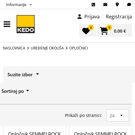
Informacije
Prijava
Registracija
0
0
0,00 €
NASLOVNICA
UREĐENJE OKOLIŠA
OPLOČNICI
Suzite izbor
Izbor
Sortiraj po
Prikaži sve
Prikaži po stranici:
Cijena (€)
Opločnik SEMMELROCK
Opločnik SEMMELROCK