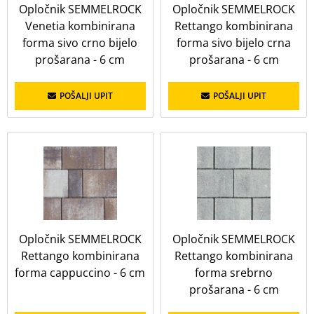
Opločnik SEMMELROCK
Opločnik SEMMELROCK
antracit
balzat siva
Venetia kombinirana
Rettango kombinirana
bazalt siva
bež prošarana
cappuccino
forma sivo crno bijelo
forma sivo bijelo crna
prošarana - 6 cm
cappucino
carmen
prošarana - 6 cm
crvena
crveno-balzat prošarana
grafit mix
POŠALJI UPIT
POŠALJI UPIT
grafitno bijela
grafitno siva
granitno siva
lava crvena
lava siva
naranč-smeđ proš
natura siva
Natura siva
siva
siv-crno proš
sivo bijelo crna prošarana
sivo crno bijela
sivo crno bijelo prošarana
sivo-crno proš.
smeđe sivo prošarana
Opločnik SEMMELROCK
Opločnik SEMMELROCK
Rettango kombinirana
srebrno prošarana
svijetlo siva
Rettango kombinirana
forma cappuccino - 6 cm
forma srebrno
žuto smeđa
prošarana - 6 cm