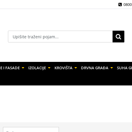
0800
E I FASADE
IZOLACIJE
KROVIŠTA
DRVNA GRAĐA
SUHA G