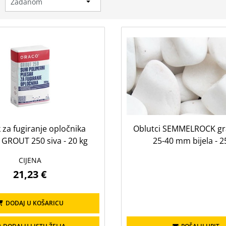
:
k za fugiranje opločnika
Oblutci SEMMELROCK gra
GROUT 250 siva - 20 kg
25-40 mm bijela - 2
CIJENA
21,23 €
DODAJ U KOŠARICU