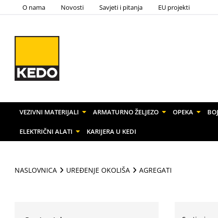
O nama
Novosti
Savjeti i pitanja
EU projekti
VEZIVNI MATERIJALI
ARMATURNO ŽELJEZO
OPEKA
BOJ
ELEKTRIČNI ALATI
KARIJERA U KEDI
NASLOVNICA
UREĐENJE OKOLIŠA
AGREGATI