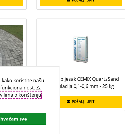
POŠALJI UPIT
nulacija
Kvarcni pijesak CEMIX QuartzSand
kako koristite našu
 kg
granulacija 0,1-0,6 mm - 25 kg
 funkcionalnost. Za
vilima o korištenju
POŠALJI UPIT
ihvaćam sve