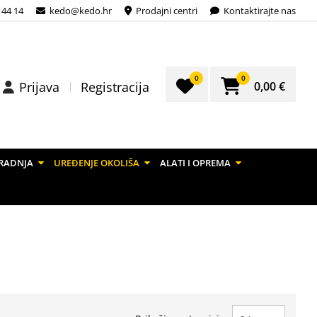
 44 14
kedo@kedo.hr
Prodajni centri
Kontaktirajte nas
0
0
0,00 €
Prijava
Registracija
RADNJA
UREĐENJE OKOLIŠA
ALATI I OPREMA