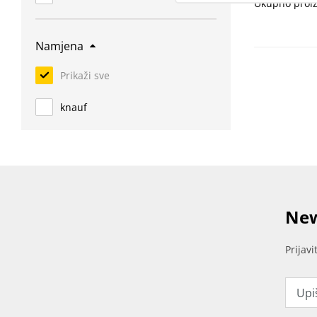
Ukupno proiz
Namjena
Prikaži sve
knauf
New
Prijav