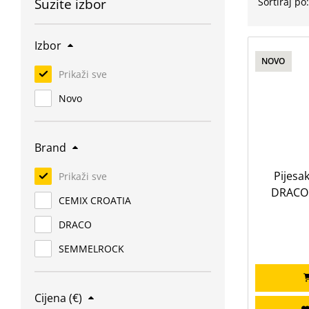
Suzite izbor
Sortiraj po
Izbor
NOVO
Prikaži sve
Novo
Brand
Pijesa
Prikaži sve
DRACO 
CEMIX CROATIA
DRACO
SEMMELROCK
Cijena (€)