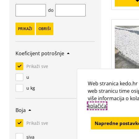
do
PRIKAŽI
OBRIŠI
Koeficijent potrošnje
Prikaži sve
u
Oblutci
Web stranica kedo.hr 
u kg
25
web stranicu time osi
više informacija o ko
kolačića
.
Boja
Napredne postavke
Prikaži sve
siva