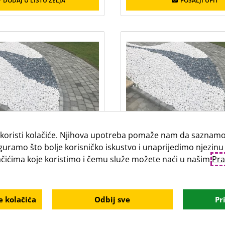
DODAJ U LISTU ŽELJA
POŠALJI UPIT
 SEMMELROCK granulacija
Oblutci SEMMELROCK gra
koristi kolačiće. Njihova upotreba pomaže nam da saznamo 
-40 mm siva - 25 kg
40-60 mm siva - 25
guramo što bolje korisničko iskustvo i unaprijedimo njezinu
lačićima koje koristimo i čemu služe možete naći u našim
Pra
POŠALJI UPIT
POŠALJI UPIT
 kolačića
Odbij sve
Pr