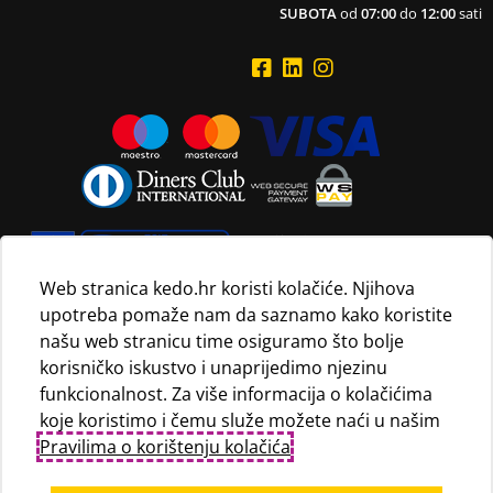
SUBOTA
od
07:00
do
12:00
sati
Web stranica kedo.hr koristi kolačiće. Njihova
upotreba pomaže nam da saznamo kako koristite
Navedene maloprodajne cijene vrijede isključivo za kupnju
našu web stranicu time osiguramo što bolje
proizvoda putem Internet trgovine i mogu se razlikovati od
korisničko iskustvo i unaprijedimo njezinu
maloprodajnih cijena u maloprodajnim trgovinama.
funkcionalnost. Za više informacija o kolačićima
koje koristimo i čemu služe možete naći u našim
Pravilima o korištenju kolačića
.