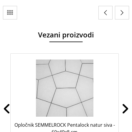
Vezani proizvodi
Opločnik SEMMELROCK Pentalock natur siva -
O
60x40x8 cm