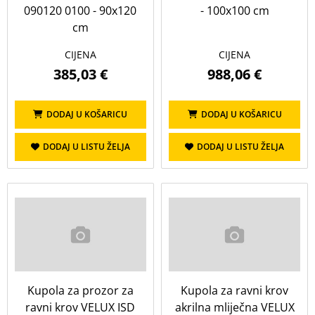
090120 0100 - 90x120
- 100x100 cm
cm
CIJENA
CIJENA
385,03 €
988,06 €
DODAJ U KOŠARICU
DODAJ U KOŠARICU
DODAJ U LISTU ŽELJA
DODAJ U LISTU ŽELJA
Kupola za prozor za
Kupola za ravni krov
ravni krov VELUX ISD
akrilna mliječna VELUX