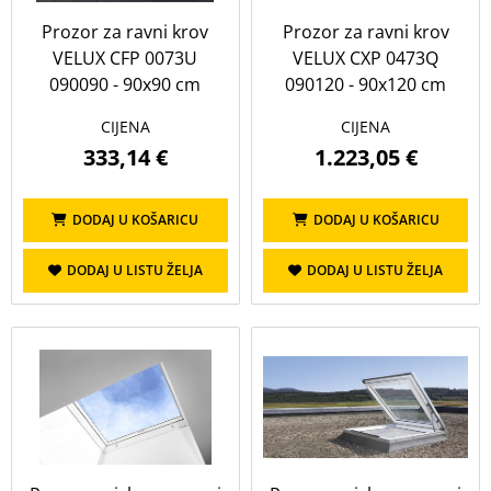
100
120
150
80
Prozor za ravni krov
Prozor za ravni krov
90
VELUX CFP 0073U
VELUX CXP 0473Q
090090 - 90x90 cm
090120 - 90x120 cm
Namjena
CIJENA
CIJENA
333,14 €
1.223,05 €
Prikaži sve
10
Krovni prozor
Prozori za ravni krov
DODAJ U KOŠARICU
DODAJ U KOŠARICU
DODAJ U LISTU ŽELJA
DODAJ U LISTU ŽELJA