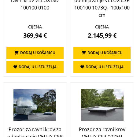
ravni krov VELUX ISD
odimljavanje VELUX CSP
100100 0100
100100 1073Q - 100x100
cm
CIJENA
CIJENA
369,94 €
2.145,99 €
DODAJ U KOŠARICU
DODAJ U KOŠARICU
DODAJ U LISTU ŽELJA
DODAJ U LISTU ŽELJA
Prozor za ravni krov za
Prozor za ravni krov
odimljavanje VELUX CSP
VELUX CFP 0073U