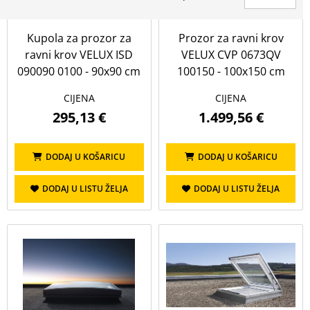
Cijena (€)
Kupola za prozor za
Prozor za ravni krov
do
ravni krov VELUX ISD
VELUX CVP 0673QV
090090 0100 - 90x90 cm
100150 - 100x150 cm
PRIKAŽI
OBRIŠI
CIJENA
CIJENA
295,13 €
1.499,56 €
Visina
DODAJ U KOŠARICU
DODAJ U KOŠARICU
Prikaži sve
DODAJ U LISTU ŽELJA
DODAJ U LISTU ŽELJA
100
120
150
80
90
Širina
Prikaži sve