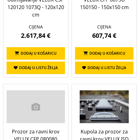
120120 1073Q - 120x120
150150 - 150x150 cm
cm
CIJENA
CIJENA
2.617,84 €
607,74 €
DODAJ U KOŠARICU
DODAJ U KOŠARICU
DODAJ U LISTU ŽELJA
DODAJ U LISTU ŽELJA
Prozor za ravni krov
Kupola za prozor za
VELUX CFP 080080
ravni krov VELUX ISD