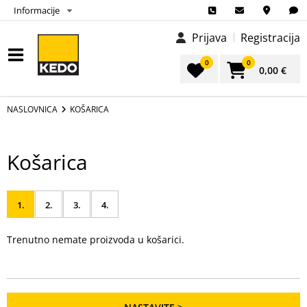
Informacije
Prijava
Registracija
0
0
0,00 €
NASLOVNICA
KOŠARICA
Košarica
1.
2.
3.
4.
KOŠARICA
MOJI
PLAĆANJE
SPECIFIKACIJA
Trenutno nemate proizvoda u košarici.
PODACI
I
NARUDŽBE
DOSTAVA