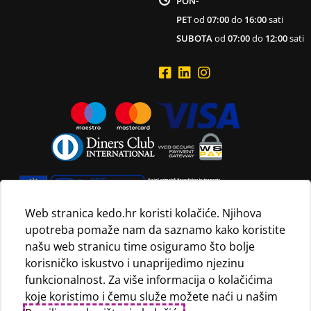
PON-
PET
od
07:00
do
16:00
sati
SUBOTA
od
07:00
do
12:00
sati
Web stranica kedo.hr koristi kolačiće. Njihova
upotreba pomaže nam da saznamo kako koristite
Navedene maloprodajne cijene vrijede isključivo za kupnju
našu web stranicu time osiguramo što bolje
proizvoda putem Internet trgovine i mogu se razlikovati od
korisničko iskustvo i unaprijedimo njezinu
maloprodajnih cijena u maloprodajnim trgovinama.
funkcionalnost. Za više informacija o kolačićima
koje koristimo i čemu služe možete naći u našim