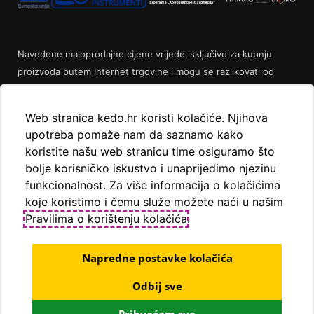
Navedene maloprodajne cijene vrijede isključivo za kupnju
proizvoda putem Internet trgovine i mogu se razlikovati od
maloprodajnih cijena u maloprodajnim trgovinama.
Web stranica kedo.hr koristi kolačiće. Njihova
upotreba pomaže nam da saznamo kako
koristite našu web stranicu time osiguramo što
bolje korisničko iskustvo i unaprijedimo njezinu
funkcionalnost. Za više informacija o kolačićima
koje koristimo i čemu služe možete naći u našim
Pravilima o korištenju kolačića
.
Napredne postavke kolačića
Odbij sve
© KEDO d.o.o., 2020
Powered by WEB Marketing
-
EasyEdit CMS
-