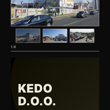
1
/
6
KEDO
D.O.O.