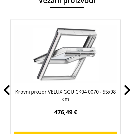
Vezani proizvodi
Krovni prozor VELUX GGU CK04 0070 - 55x98
Kr
cm
476,49 €