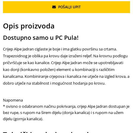
POŠALJI UPIT
Opis proizvoda
Dostupno samo u PC Pula!
Crijep Alpe Jadran ciglaste je boje i ima glatku površinu sa crtama.
Trapezoidnog je oblika pa krovu daje izraženi reljef. Na krovnu podlogu
pričvršćuje se kao kanalice. Crijep Alpe Jadran može se upotrebljavati
kao donji (konkavno položen) element u kombinaciji s različitim
kanalicama. Kombiniranje crjepova i kanalica ne utječe na izgled krova, a
dobro utječe na stabilnost i mogućnost hodanja po krovu.
Napomena
* ovisno o odabranom načinu pokrivanja, crijep Alpe Jadran dostupan je
bez rupe, s rupom na širem dijelu (donja kanalica) i s rupom na užem
dijelu (gornja kanalica).