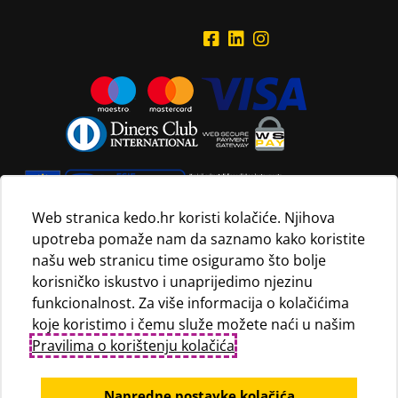
Web stranica kedo.hr koristi kolačiće. Njihova
upotreba pomaže nam da saznamo kako koristite
Navedene maloprodajne cijene vrijede isključivo za kupnju
našu web stranicu time osiguramo što bolje
proizvoda putem Internet trgovine i mogu se razlikovati od
korisničko iskustvo i unaprijedimo njezinu
maloprodajnih cijena u maloprodajnim trgovinama.
funkcionalnost. Za više informacija o kolačićima
koje koristimo i čemu služe možete naći u našim
Pravilima o korištenju kolačića
.
Napredne postavke kolačića