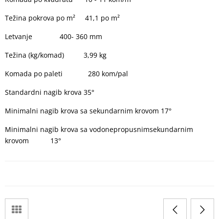
Težina pokrova po m²
41,1 po m²
Letvanje
400- 360 mm
Težina (kg/komad)
3,99 kg
Komada po paleti
280 kom/pal
Standardni nagib krova
35°
Minimalni nagib krova sa sekundarnim krovom
17°
Minimalni nagib krova sa vodonepropusnimsekundarnim
krovom
13°