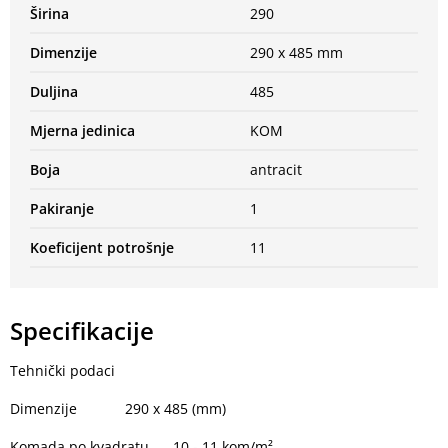
Širina
290
Dimenzije
290 x 485 mm
Duljina
485
Mjerna jedinica
KOM
Boja
antracit
Pakiranje
1
Koeficijent potrošnje
11
Specifikacije
Tehnički podaci
Dimenzije
290 x 485 (mm)
Komada po kvadratu
10 - 11 kom/m²