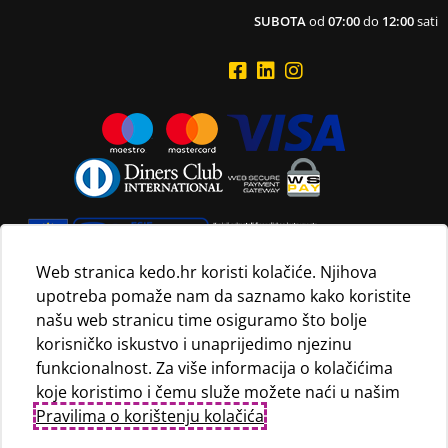
SUBOTA
od
07:00
do
12:00
sati
Web stranica kedo.hr koristi kolačiće. Njihova
upotreba pomaže nam da saznamo kako koristite
Navedene maloprodajne cijene vrijede isključivo za kupnju
našu web stranicu time osiguramo što bolje
proizvoda putem Internet trgovine i mogu se razlikovati od
korisničko iskustvo i unaprijedimo njezinu
maloprodajnih cijena u maloprodajnim trgovinama.
funkcionalnost. Za više informacija o kolačićima
koje koristimo i čemu služe možete naći u našim
Pravilima o korištenju kolačića
.