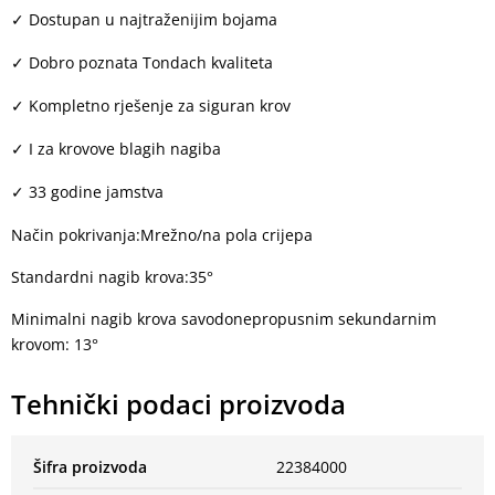
Dostupan u najtraženijim bojama
✓
Dobro poznata Tondach kvaliteta
✓
Kompletno rješenje za siguran krov
✓
I za krovove blagih nagiba
✓
33 godine jamstva
✓
Način pokrivanja:Mrežno/na pola crijepa
Standardni nagib krova:35°
Minimalni nagib krova savodonepropusnim sekundarnim
krovom: 13°
Tehnički podaci proizvoda
Šifra proizvoda
22384000