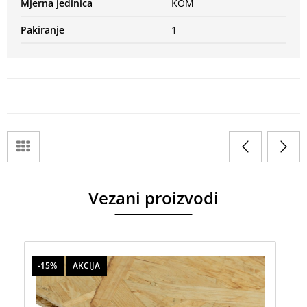
Mjerna jedinica
KOM
Pakiranje
1
Vezani proizvodi
-15%
AKCIJA