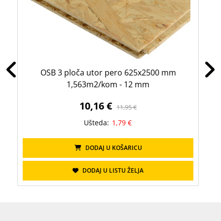
OSB 3 ploča utor pero 625x2500 mm
OS
1,563m2/kom - 12 mm
10,16 €
11,95 €
Ušteda:
1,79 €
DODAJ U KOŠARICU
DODAJ U LISTU ŽELJA