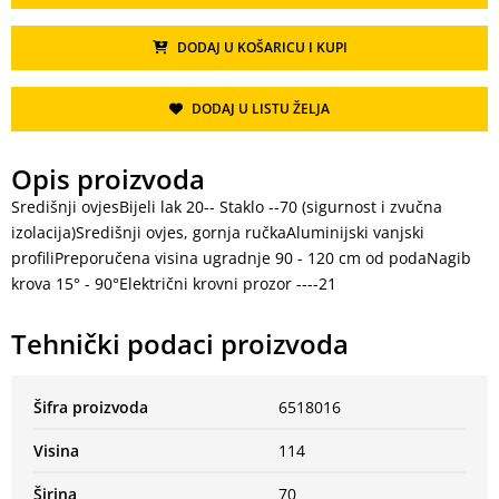
DODAJ U KOŠARICU I KUPI
DODAJ U LISTU ŽELJA
Opis proizvoda
Središnji ovjesBijeli lak 20-- Staklo --70 (sigurnost i zvučna
izolacija)Središnji ovjes, gornja ručkaAluminijski vanjski
profiliPreporučena visina ugradnje 90 - 120 cm od podaNagib
krova 15° - 90°Električni krovni prozor ----21
Tehnički podaci proizvoda
Šifra proizvoda
6518016
Visina
114
Širina
70