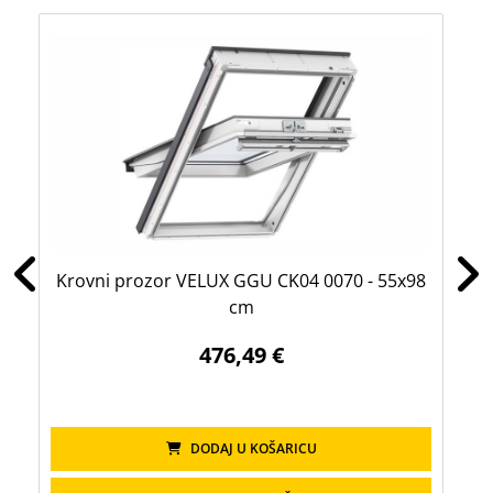
Krovni prozor VELUX GGU CK04 0070 - 55x98
Kr
cm
476,49 €
DODAJ U KOŠARICU