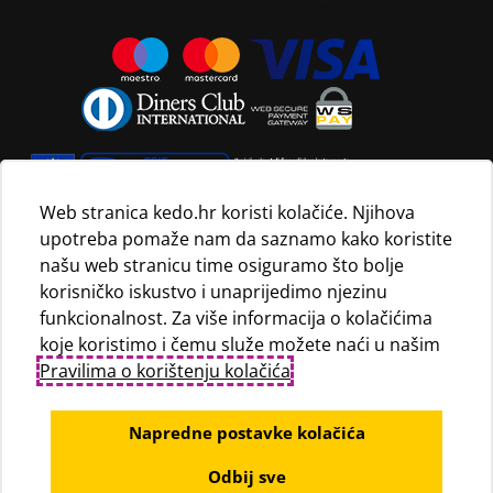
Web stranica kedo.hr koristi kolačiće. Njihova
upotreba pomaže nam da saznamo kako koristite
Navedene maloprodajne cijene vrijede isključivo za kupnju
našu web stranicu time osiguramo što bolje
proizvoda putem Internet trgovine i mogu se razlikovati od
korisničko iskustvo i unaprijedimo njezinu
maloprodajnih cijena u maloprodajnim trgovinama.
funkcionalnost. Za više informacija o kolačićima
koje koristimo i čemu služe možete naći u našim
Pravilima o korištenju kolačića
.
Napredne postavke kolačića
Odbij sve