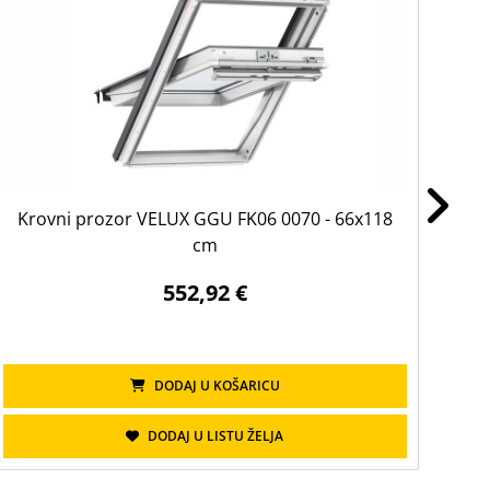
Krovni prozor VELUX GGU FK06 0070 - 66x118
Kr
cm
552,92 €
DODAJ U KOŠARICU
DODAJ U LISTU ŽELJA