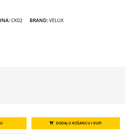
INA:
CK02
BRAND:
VELUX
CU
DODAJ U KOŠARICU I KUPI