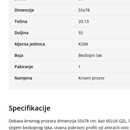
Dimenzije
55x78
Težina
20,13
Duljina
55
Mjerna jedinica
KOM
Boja
Bezbojni lak
Pakiranje
1
Namjena
Krovni prozor
Specifikacije
Dobava krovnog prozora dimenzija 55x78 cm, kao VELUX GZL, l
slojem bezbojnog laka, izvana pokrovni profili od antracit-sivo