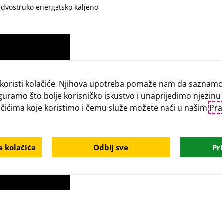
, dvostruko energetsko kaljeno
koristi kolačiće. Njihova upotreba pomaže nam da saznamo 
guramo što bolje korisničko iskustvo i unaprijedimo njezinu
lačićima koje koristimo i čemu služe možete naći u našim
Pra
 kolačića
Odbij sve
Pr