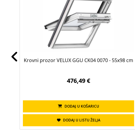
Krovni prozor VELUX GGU CK04 0070 - 55x98 cm
476,49 €
DODAJ U KOŠARICU
DODAJ U LISTU ŽELJA