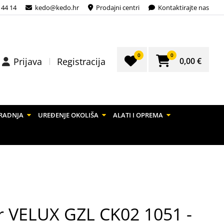
 44 14
kedo@kedo.hr
Prodajni centri
Kontaktirajte nas
0
0
0,00 €
Prijava
Registracija
RADNJA
UREĐENJE OKOLIŠA
ALATI I OPREMA
r VELUX GZL CK02 1051 -