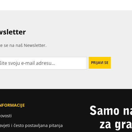
sletter
ite se na naš Newsletter.
NFORMACIJE
ovosti
avjeti i često postavljana pitanja