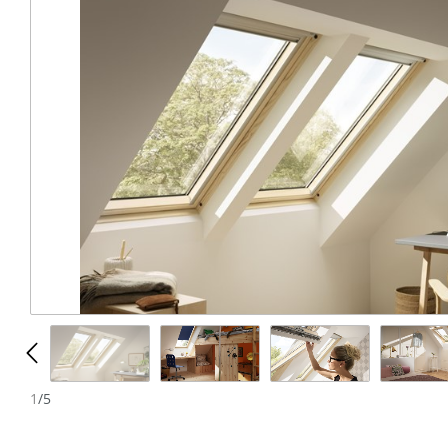
N
1
/
5