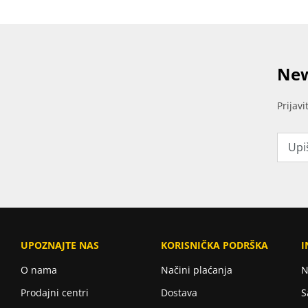
New
Prijav
UPOZNAJTE NAS
KORISNIČKA PODRŠKA
I
O nama
Načini plaćanja
N
Prodajni centri
Dostava
S