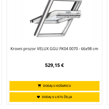
Krovni prozor VELUX GGU FK04 0070 - 66x98 cm
529,15 €
DODAJ U KOŠARICU
DODAJ U LISTU ŽELJA