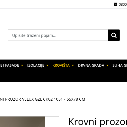
0800
E I FASADE
IZOLACIJE
KROVIŠTA
DRVNA GRAĐA
SUHA G
NI PROZOR VELUX GZL CK02 1051 - 55X78 CM
Krovni prozo