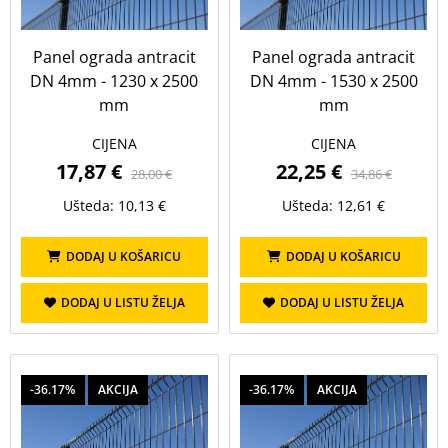
0,85 m
1,05 m
1,25 m
Panel ograda antracit
1,55 m
1,75 m
Panel ograda antracit
2,05 m
2,25 m
DN 4mm - 1230 x 2500
DN 4mm - 1530 x 2500
2,55 m
mm
mm
CIJENA
CIJENA
Boja
17,87 €
22,25 €
28,00 €
34,86 €
Prikaži sve
Ušteda: 10,13 €
Ušteda: 12,61 €
antracit
crna
zelena
DODAJ U KOŠARICU
DODAJ U KOŠARICU
DODAJ U LISTU ŽELJA
DODAJ U LISTU ŽELJA
-36.17%
AKCIJA
-36.17%
AKCIJA