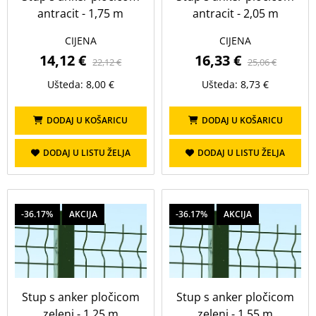
antracit - 1,75 m
antracit - 2,05 m
CIJENA
CIJENA
14,12 €
16,33 €
22,12 €
25,06 €
Ušteda: 8,00 €
Ušteda: 8,73 €
DODAJ U KOŠARICU
DODAJ U KOŠARICU
DODAJ U LISTU ŽELJA
DODAJ U LISTU ŽELJA
-36.17%
AKCIJA
-36.17%
AKCIJA
Stup s anker pločicom
Stup s anker pločicom
zeleni - 1,25 m
zeleni - 1,55 m