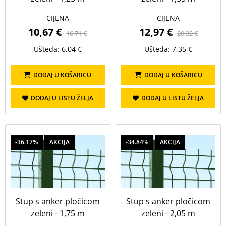
CIJENA
CIJENA
10,67 €
12,97 €
16,71 €
20,32 €
Ušteda: 6,04 €
Ušteda: 7,35 €
DODAJ U KOŠARICU
DODAJ U KOŠARICU
DODAJ U LISTU ŽELJA
DODAJ U LISTU ŽELJA
-36.17%
AKCIJA
-34.84%
AKCIJA
Stup s anker pločicom
Stup s anker pločicom
zeleni - 1,75 m
zeleni - 2,05 m