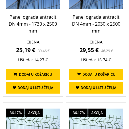
Panel ograda antracit
Panel ograda antracit
DN 4mm - 1730 x 2500
DN 4mm - 2030 x 2500
mm
mm
CIJENA
CIJENA
25,19 €
29,55 €
39,46 €
46,29 €
Ušteda: 14,27 €
Ušteda: 16,74 €
DODAJ U KOŠARICU
DODAJ U KOŠARICU
DODAJ U LISTU ŽELJA
DODAJ U LISTU ŽELJA
-36.17%
AKCIJA
-36.17%
AKCIJA