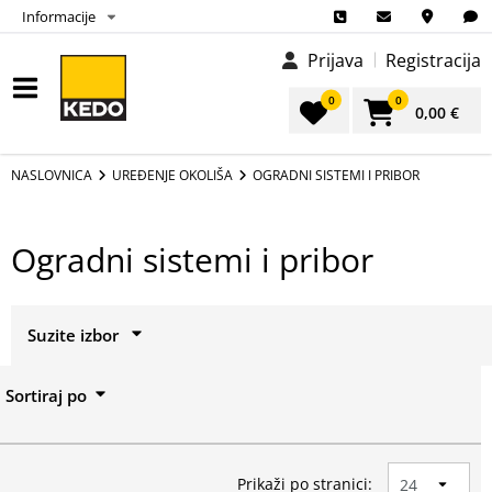
Informacije
Prijava
Registracija
0
0
0,00 €
NASLOVNICA
UREĐENJE OKOLIŠA
OGRADNI SISTEMI I PRIBOR
Ogradni sistemi i pribor
Suzite izbor
Izbor
Sortiraj po
-36.17%
AKCIJA
-36.17%
AKCIJA
Prikaži sve
Akcija
Prikaži po stranici: