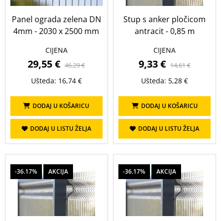
Panel ograda zelena DN
Stup s anker pločicom
4mm - 2030 x 2500 mm
antracit - 0,85 m
CIJENA
CIJENA
29,55 €
9,33 €
46,29 €
14,61 €
Ušteda: 16,74 €
Ušteda: 5,28 €
DODAJ U KOŠARICU
DODAJ U KOŠARICU
DODAJ U LISTU ŽELJA
DODAJ U LISTU ŽELJA
-36.17%
AKCIJA
-36.17%
AKCIJA