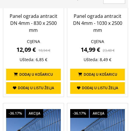
Cijena (€)
Panel ograda antracit
Panel ograda antracit
DN 4mm - 830 x 2500
DN 4mm - 1030 x 2500
do
mm
mm
CIJENA
CIJENA
PRIKAŽI
OBRIŠI
12,09 €
14,99 €
18,94 €
23,48 €
Ušteda: 6,85 €
Ušteda: 8,49 €
Koeficijent potrošnje
DODAJ U KOŠARICU
DODAJ U KOŠARICU
Prikaži sve
DODAJ U LISTU ŽELJA
DODAJ U LISTU ŽELJA
u
u m2
-36.17%
AKCIJA
-36.17%
AKCIJA
Visina
Prikaži sve