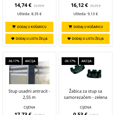
14,74 €
16,12 €
23,09 €
25,25 €
Ušteda: 8,35 €
Ušteda: 9,13 €
DODAJ U KOŠARICU
DODAJ U KOŠARICU
DODAJ U LISTU ŽELJA
DODAJ U LISTU ŽELJA
-36.17%
AKCIJA
-36.17%
AKCIJA
Stup usadni antracit -
Žabica za stup sa
2,55 m
samorezačem - zelena
CIJENA
CIJENA
17,73 €
0,53 €