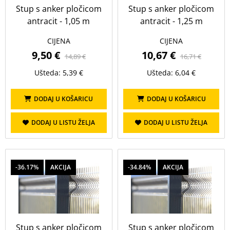
Stup s anker pločicom
Stup s anker pločicom
antracit - 1,05 m
antracit - 1,25 m
CIJENA
CIJENA
9,50 €
10,67 €
14,89 €
16,71 €
Ušteda: 5,39 €
Ušteda: 6,04 €
DODAJ U KOŠARICU
DODAJ U KOŠARICU
DODAJ U LISTU ŽELJA
DODAJ U LISTU ŽELJA
-36.17%
AKCIJA
-34.84%
AKCIJA
Stup s anker pločicom
Stup s anker pločicom