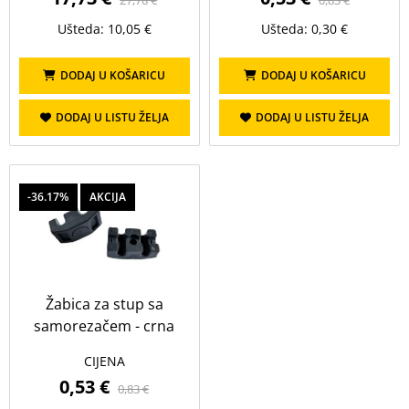
27,78 €
0,83 €
Ušteda: 10,05 €
Ušteda: 0,30 €
DODAJ U KOŠARICU
DODAJ U KOŠARICU
DODAJ U LISTU ŽELJA
DODAJ U LISTU ŽELJA
-36.17%
AKCIJA
Žabica za stup sa
samorezačem - crna
CIJENA
0,53 €
0,83 €