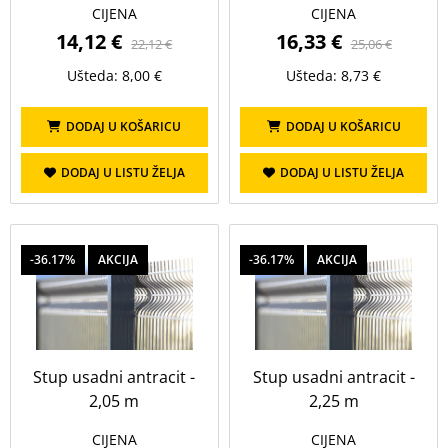
CIJENA
CIJENA
14,12 €
16,33 €
22,12 €
25,06 €
Ušteda: 8,00 €
Ušteda: 8,73 €
DODAJ U KOŠARICU
DODAJ U KOŠARICU
DODAJ U LISTU ŽELJA
DODAJ U LISTU ŽELJA
-36.17%
AKCIJA
-36.17%
AKCIJA
Stup usadni antracit -
Stup usadni antracit -
2,05 m
2,25 m
CIJENA
CIJENA