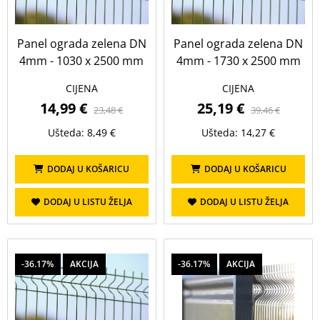
Panel ograda zelena DN
Panel ograda zelena DN
4mm - 1030 x 2500 mm
4mm - 1730 x 2500 mm
CIJENA
CIJENA
14,99 €
25,19 €
23,48 €
39,46 €
Ušteda: 8,49 €
Ušteda: 14,27 €
DODAJ U KOŠARICU
DODAJ U KOŠARICU
DODAJ U LISTU ŽELJA
DODAJ U LISTU ŽELJA
-36.17%
AKCIJA
-36.17%
AKCIJA