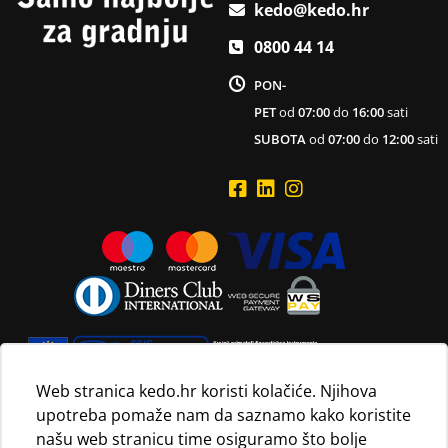
kedo@kedo.hr
0800 44 14
PON-
PET
od
07:00
do
16:00
sati
SUBOTA
od
07:00
do
12:00
sati
Web stranica kedo.hr koristi kolačiće. Njihova
upotreba pomaže nam da saznamo kako koristite
Navedene maloprodajne cijene vrijede isključivo za kupnju
našu web stranicu time osiguramo što bolje