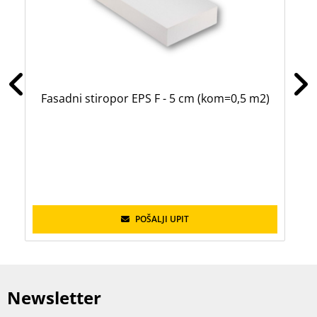
Fasadni stiropor EPS F - 5 cm (kom=0,5 m2)
Za
POŠALJI UPIT
Newsletter