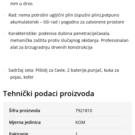
mm u drvo.
Rad: nema potrošni ugljični plin (ispušni plin),potpuno
·
akumulatorski – tiši rad i pogodno za zatvorene prostore
Karakteristike: podesiva dubina penetraciječavala,
·
mehanička zaštita protiv slučajnog okidanja. Profesionalan
alat za brzugradnju drvenih konstrukcija
Sadržaj seta: Pištolj za čavle, 2 baterije,punjač, kuka za
·
pojas, kofer
Tehnički podaci proizvoda
Šifra proizvoda
7921810
Mjerna jedinica
KOM
Pakiranje
1