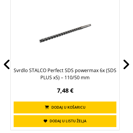
Svrdlo STALCO Perfect SDS powermax 6x (SDS
Sv
PLUS x5) – 110/50 mm
7,48 €
DODAJ U KOŠARICU
DODAJ U LISTU ŽELJA