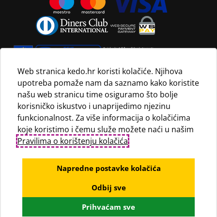
Web stranica kedo.hr koristi kolačiće. Njihova
upotreba pomaže nam da saznamo kako koristite
Navedene maloprodajne cijene vrijede isključivo za kupnju
našu web stranicu time osiguramo što bolje
proizvoda putem Internet trgovine i mogu se razlikovati od
korisničko iskustvo i unaprijedimo njezinu
maloprodajnih cijena u maloprodajnim trgovinama.
funkcionalnost. Za više informacija o kolačićima
koje koristimo i čemu služe možete naći u našim
Pravilima o korištenju kolačića
.
Napredne postavke kolačića
Odbij sve
© KEDO d.o.o., 2020
Prihvaćam sve
Powered by WEB Marketing
-
EasyEdit CMS
-
Premium Hosting