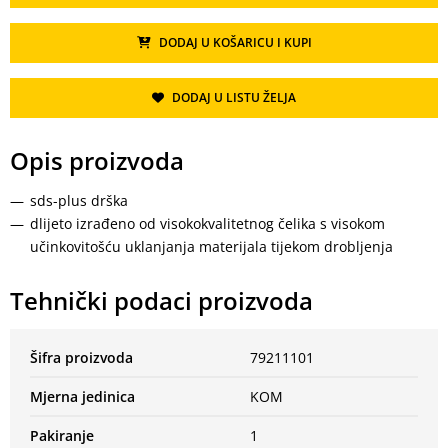
DODAJ U KOŠARICU I KUPI
DODAJ U LISTU ŽELJA
Opis proizvoda
sds-plus drška
dlijeto izrađeno od visokokvalitetnog čelika s visokom
učinkovitošću uklanjanja materijala tijekom drobljenja
Tehnički podaci proizvoda
Šifra proizvoda
79211101
Mjerna jedinica
KOM
Pakiranje
1