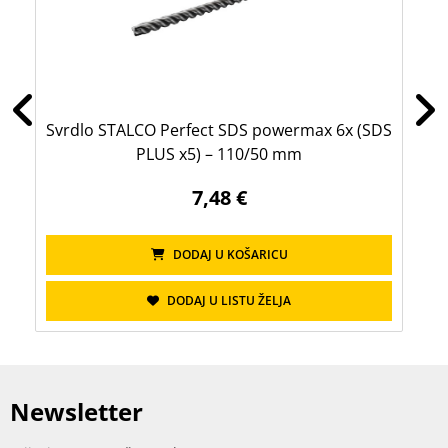
Svrdlo STALCO Perfect SDS powermax 6x (SDS
Sv
PLUS x5) – 110/50 mm
7,48 €
DODAJ U KOŠARICU
DODAJ U LISTU ŽELJA
Newsletter