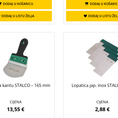
DODAJ U KOŠARICU
DODAJ U KOŠARI
DODAJ U LISTU ŽELJA
DODAJ U LISTU ŽEL
za kantu STALCO – 165 mm
Lopatica jap. inox STAL
CIJENA
CIJENA
13,55 €
2,88 €