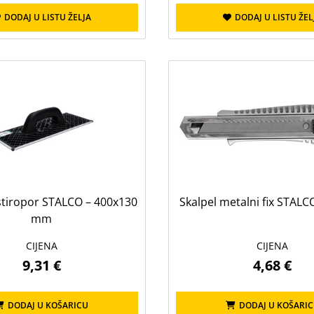
DODAJ U LISTU ŽELJA
DODAJ U LISTU ŽEL
 stiropor STALCO – 400x130
Skalpel metalni fix STAL
mm
CIJENA
CIJENA
9,31 €
4,68 €
DODAJ U KOŠARICU
DODAJ U KOŠARI