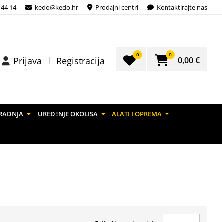
 44 14
kedo@kedo.hr
Prodajni centri
Kontaktirajte nas
0
0
0,00 €
Prijava
Registracija
RADNJA
UREĐENJE OKOLIŠA
ALATI I OPREMA