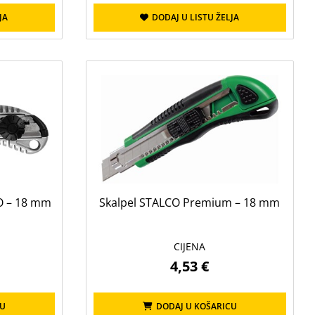
JA
DODAJ U LISTU ŽELJA
CO – 18 mm
Skalpel STALCO Premium – 18 mm
CIJENA
4,53 €
CU
DODAJ U KOŠARICU