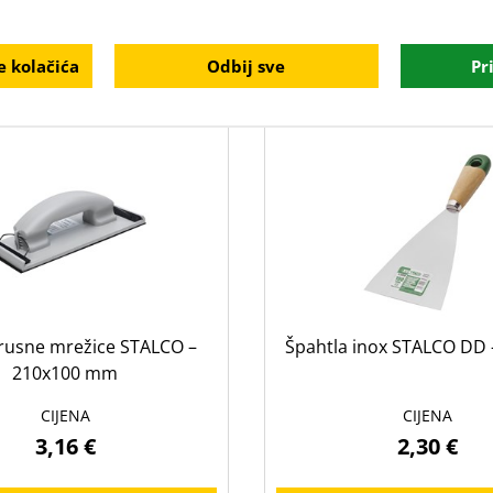
DODAJ U KOŠARICU
DODAJ U KOŠARI
DODAJ U LISTU ŽELJA
DODAJ U LISTU ŽEL
 kolačića
Odbij sve
Pr
rusne mrežice STALCO –
Špahtla inox STALCO DD
210x100 mm
CIJENA
CIJENA
3,16 €
2,30 €