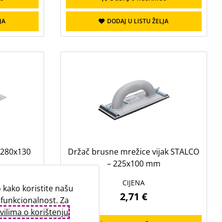
JA
DODAJ U LISTU ŽELJA
 280x130
Držač brusne mrežice vijak STALCO
– 225x100 mm
CIJENA
kako koristite našu
2,71 €
 funkcionalnost. Za
vilima o korištenju