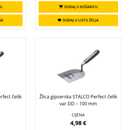
CU
DODAJ U KOŠARICU
JA
DODAJ U LISTU ŽELJA
fect čelik
Žlica gipserska STALCO Perfect čelik
m
var DD – 100 mm
CIJENA
4,98 €