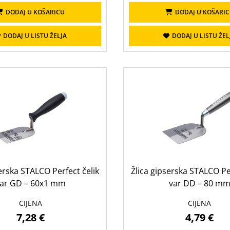
DODAJ U KOŠARICU
DODAJ U KOŠARI
DODAJ U LISTU ŽELJA
DODAJ U LISTU ŽEL
serska STALCO Perfect čelik
Žlica gipserska STALCO Per
ar GD – 60x1 mm
var DD – 80 m
CIJENA
CIJENA
7,28 €
4,79 €