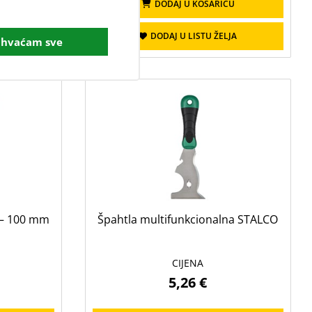
CU
DODAJ U KOŠARICU
JA
DODAJ U LISTU ŽELJA
ihvaćam sve
 – 100 mm
Špahtla multifunkcionalna STALCO
CIJENA
5,26 €