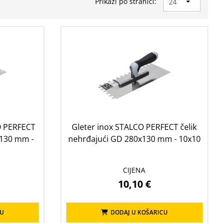
Prikaži po stranici:
O PERFECT
Gleter inox STALCO PERFECT čelik
x130 mm -
nehrđajući GD 280x130 mm - 10x10
CIJENA
10,10 €
CU
DODAJ U KOŠARICU