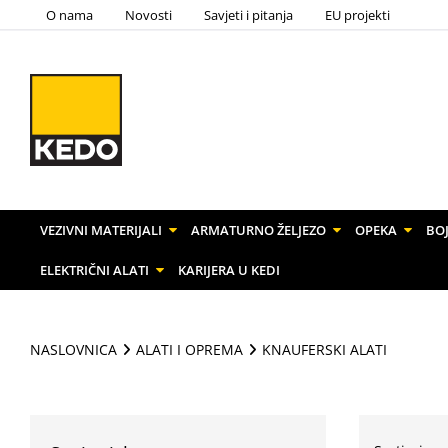
O nama
Novosti
Savjeti i pitanja
EU projekti
VEZIVNI MATERIJALI
ARMATURNO ŽELJEZO
OPEKA
BOJ
ELEKTRIČNI ALATI
KARIJERA U KEDI
NASLOVNICA
ALATI I OPREMA
KNAUFERSKI ALATI