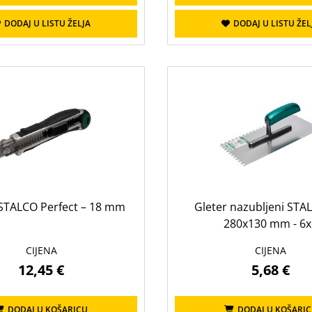
DODAJ U LISTU ŽELJA
DODAJ U LISTU ŽEL
 STALCO Perfect – 18 mm
Gleter nazubljeni ST
280x130 mm - 6x
CIJENA
CIJENA
12,45 €
5,68 €
DODAJ U KOŠARICU
DODAJ U KOŠARI