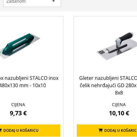
:
ox nazubljeni STALCO inox
Gleter nazubljeni STALC
480x130 mm - 10x10
čelik nehrđajući GD 280
8x8
CIJENA
CIJENA
9,73 €
10,10 €
DODAJ U KOŠARICU
DODAJ U KOŠARI