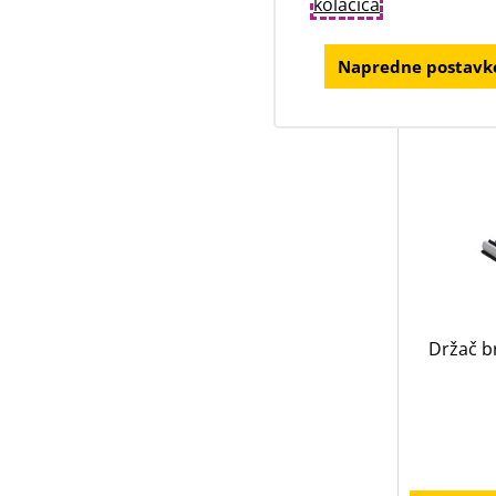
kolačića
.
Napredne postavke
Držač b