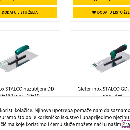
DODAJ U LISTU ŽELJA
DODAJ U LISTU ŽEL
nox STALCO nazubljeni DD
Gleter inox STALCO GD,
0x130 mm - 10x10
mm - 6x6
CIJENA
CIJENA
koristi kolačiće. Njihova upotreba pomaže nam da saznamo 
5,68 €
7,11 €
guramo što bolje korisničko iskustvo i unaprijedimo njezinu
lačićima koje koristimo i čemu služe možete naći u našim
Pra