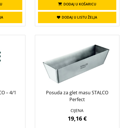
CU
DODAJ U KOŠARICU
JA
DODAJ U LISTU ŽELJA
CO – 4/1
Posuda za glet masu STALCO
Perfect
CIJENA
19,16 €