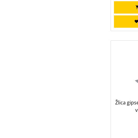
Žlica gip
v