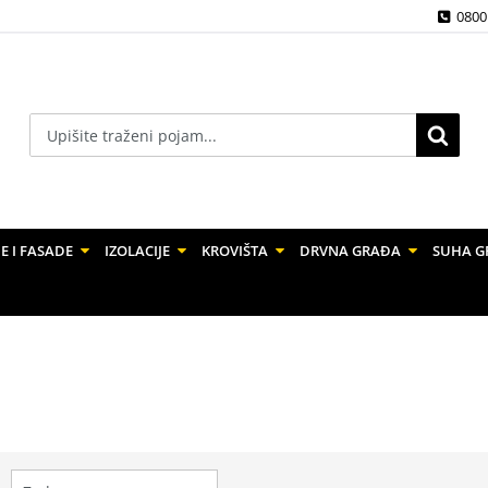
0800
E I FASADE
IZOLACIJE
KROVIŠTA
DRVNA GRAĐA
SUHA G