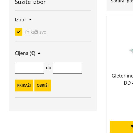
Suzite izbor
Sortiraj po
Izbor
Prikaži sve
Cijena (€)
do
Gleter in
DD 
PRIKAŽI
OBRIŠI