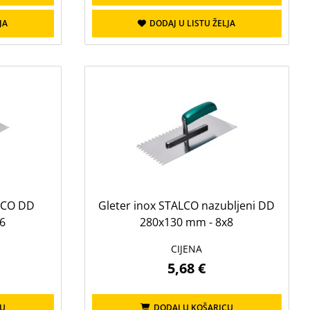
JA
DODAJ U LISTU ŽELJA
ALCO DD
Gleter inox STALCO nazubljeni DD
6
280x130 mm - 8x8
CIJENA
5,68 €
CU
DODAJ U KOŠARICU