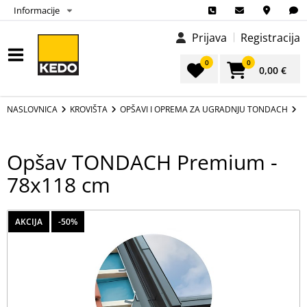
Informacije
Prijava
Registracija
0
0
0,00 €
NASLOVNICA
KROVIŠTA
OPŠAVI I OPREMA ZA UGRADNJU TONDACH
O
Opšav TONDACH Premium -
78x118 cm
AKCIJA
-50%