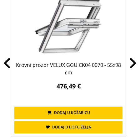
Krovni prozor VELUX GGU CK04 0070 - 55x98
Kr
cm
476,49 €
DODAJ U KOŠARICU
DODAJ U LISTU ŽELJA