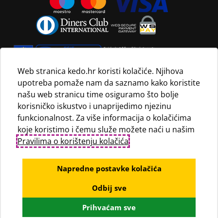
Web stranica kedo.hr koristi kolačiće. Njihova
upotreba pomaže nam da saznamo kako koristite
Navedene maloprodajne cijene vrijede isključivo za kupnju
našu web stranicu time osiguramo što bolje
proizvoda putem Internet trgovine i mogu se razlikovati od
korisničko iskustvo i unaprijedimo njezinu
maloprodajnih cijena u maloprodajnim trgovinama.
funkcionalnost. Za više informacija o kolačićima
koje koristimo i čemu služe možete naći u našim
Pravilima o korištenju kolačića
.
Napredne postavke kolačića
Odbij sve
© KEDO d.o.o., 2020
Prihvaćam sve
Powered by WEB Marketing
-
EasyEdit CMS
-
Premium Hosting