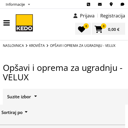
Informacije
Prijava
Registracija
0
0
0,00 €
NASLOVNICA
KROVIŠTA
OPŠAVI I OPREMA ZA UGRADNJU - VELUX
Opšavi i oprema za ugradnju -
VELUX
Suzite izbor
Izbor
Sortiraj po
Prikaži sve