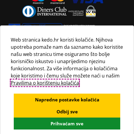
Web stranica kedo.hr koristi kolačiće. Njihova
upotreba pomaže nam da saznamo kako koristite
Navedene maloprodajne cijene vrijede isključivo za kupnju
našu web stranicu time osiguramo što bolje
proizvoda putem Internet trgovine i mogu se razlikovati od
korisničko iskustvo i unaprijedimo njezinu
maloprodajnih cijena u maloprodajnim trgovinama.
funkcionalnost. Za više informacija o kolačićima
koje koristimo i čemu služe možete naći u našim
Pravilima o korištenju kolačića
.
Napredne postavke kolačića
Odbij sve
© KEDO d.o.o., 2020
Prihvaćam sve
Powered by WEB Marketing
-
EasyEdit CMS
-
Premium Hosting