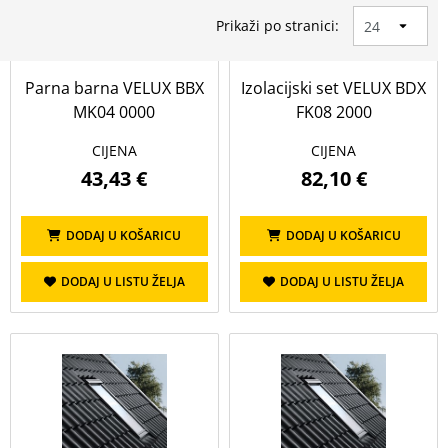
Prikaži po stranici:
Cijena (€)
Parna barna VELUX BBX
Izolacijski set VELUX BDX
do
MK04 0000
FK08 2000
CIJENA
CIJENA
PRIKAŽI
OBRIŠI
43,43 €
82,10 €
Visina
DODAJ U KOŠARICU
DODAJ U KOŠARICU
Prikaži sve
DODAJ U LISTU ŽELJA
DODAJ U LISTU ŽELJA
118
140
78
98
Namjena