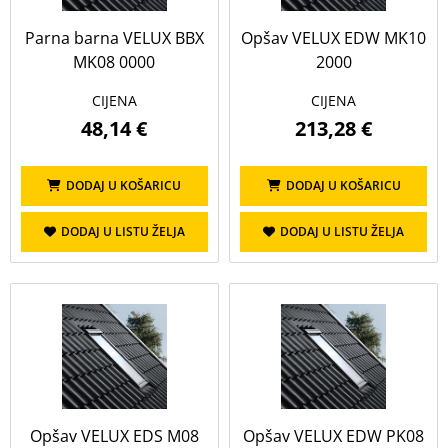
Prikaži sve
Parna barna VELUX BBX
Opšav VELUX EDW MK10
10
Hidroizolacijska maramica
MK08 0000
2000
Komarnik
Kombinirani opšav
CIJENA
CIJENA
Krovni prozor
Opšav
Parna brana
48,14 €
213,28 €
Profili za ugradnju
Termoizolacijski okvir
DODAJ U KOŠARICU
DODAJ U KOŠARICU
DODAJ U LISTU ŽELJA
DODAJ U LISTU ŽELJA
Opšav VELUX EDS M08
Opšav VELUX EDW PK08