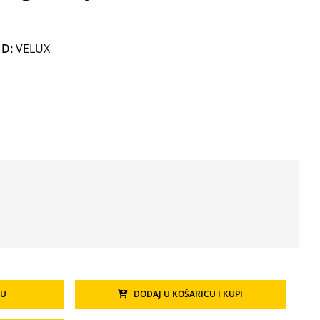
D:
VELUX
CU
DODAJ U KOŠARICU I KUPI