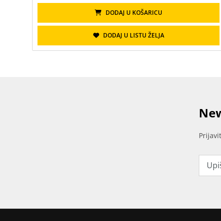
DODAJ U KOŠARICU
DODAJ U LISTU ŽELJA
New
Prijav