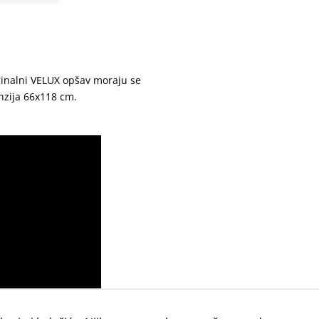
ginalni VELUX opšav moraju se
enzija 66x118 cm.