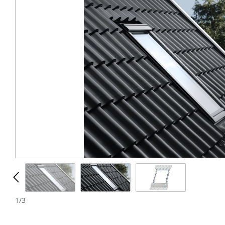
N
1
/
3