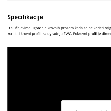
Specifikacije
U slučajevima ugradnje krovnih prozora kada se ne koristi ori
koristiti krovni profili za ugradnju ZWC. Pokrovni profil je dim