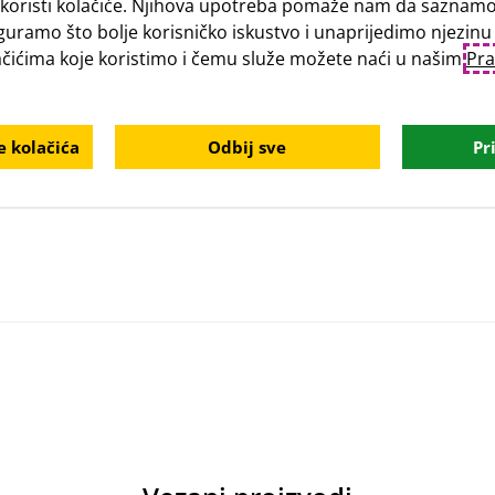
koristi kolačiće. Njihova upotreba pomaže nam da saznamo 
guramo što bolje korisničko iskustvo i unaprijedimo njezinu
lačićima koje koristimo i čemu služe možete naći u našim
Pra
 kolačića
Odbij sve
Pr