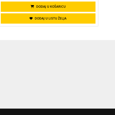
DODAJ U KOŠARICU
DODAJ U LISTU ŽELJA