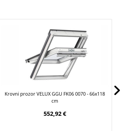
Krovni prozor VELUX GGU FK06 0070 - 66x118
Kr
cm
552,92 €