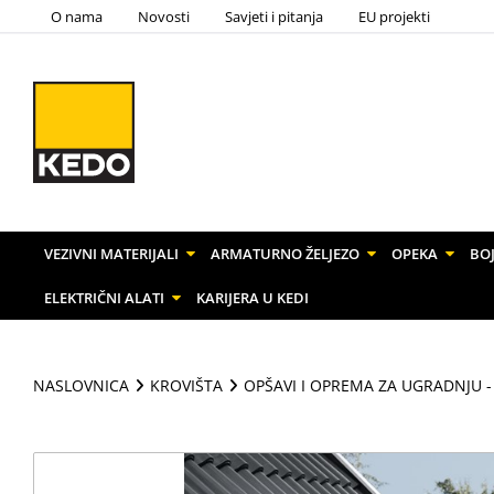
O nama
Novosti
Savjeti i pitanja
EU projekti
VEZIVNI MATERIJALI
ARMATURNO ŽELJEZO
OPEKA
BOJ
ELEKTRIČNI ALATI
KARIJERA U KEDI
NASLOVNICA
KROVIŠTA
OPŠAVI I OPREMA ZA UGRADNJU -