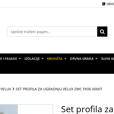
0800
E I FASADE
IZOLACIJE
KROVIŠTA
DRVNA GRAĐA
SUHA G
 VELUX
SET PROFILA ZA UGRADNJU VELUX ZWC FK06 0000T
Set profila 