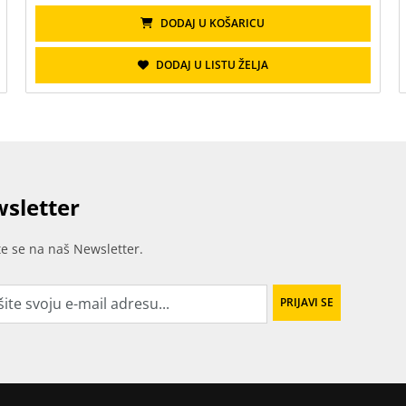
DODAJ U KOŠARICU
DODAJ U LISTU ŽELJA
sletter
ite se na naš Newsletter.