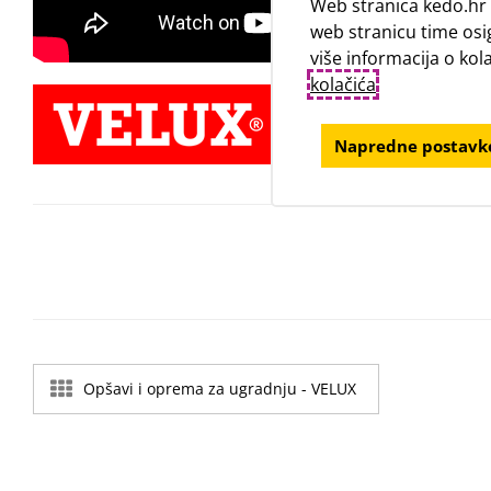
Web stranica kedo.hr 
web stranicu time osi
više informacija o ko
kolačića
.
Napredne postavke
Opšavi i oprema za ugradnju - VELUX