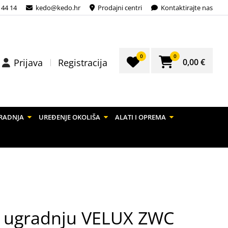
 44 14
kedo@kedo.hr
Prodajni centri
Kontaktirajte nas
0
0
0,00 €
Prijava
Registracija
RADNJA
UREĐENJE OKOLIŠA
ALATI I OPREMA
za ugradnju VELUX ZWC