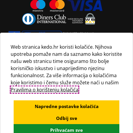
Web stranica kedo.hr koristi kolačiće. Njihova
upotreba pomaže nam da saznamo kako koristite
Navedene maloprodajne cijene vrijede isključivo za kupnju
našu web stranicu time osiguramo što bolje
proizvoda putem Internet trgovine i mogu se razlikovati od
korisničko iskustvo i unaprijedimo njezinu
maloprodajnih cijena u maloprodajnim trgovinama.
funkcionalnost. Za više informacija o kolačićima
koje koristimo i čemu služe možete naći u našim
Pravilima o korištenju kolačića
.
Napredne postavke kolačića
Odbij sve
© KEDO d.o.o., 2020
Prihvaćam sve