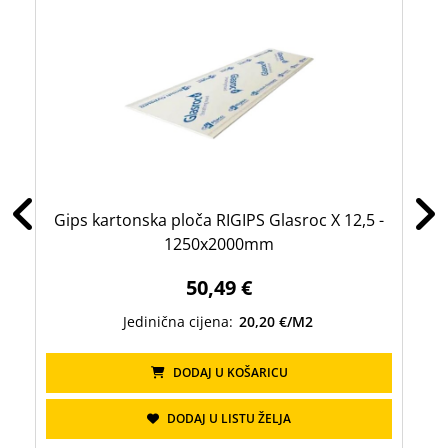
Gips kartonska ploča RIGIPS Glasroc X 12,5 -
1250x2000mm
50,49 €
Jedinična cijena:
20,20 €/M2
DODAJ U KOŠARICU
DODAJ U LISTU ŽELJA