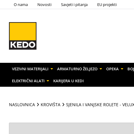
O nama
Novosti
Savjeti i pitanja
EU projekti
VEZIVNI MATERIJALI
ARMATURNO ŽELJEZO
OPEKA
BOJ
ELEKTRIČNI ALATI
KARIJERA U KEDI
NASLOVNICA
KROVIŠTA
SJENILA I VANJSKE ROLETE - VELU