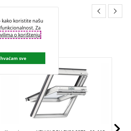
kako koristite našu
 funkcionalnost. Za
vilima o korištenju
ihvaćam sve