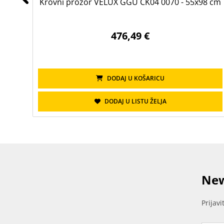
Krovni prozor VELUX GGU CK04 0070 - 55x98 cm
476,49 €
DODAJ U KOŠARICU
DODAJ U LISTU ŽELJA
New
Prijav