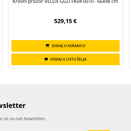
Krovni prozor VELUX GGU FK04 0070 - 66x98 cm
529,15 €
DODAJ U KOŠARICU
DODAJ U LISTU ŽELJA
sletter
ite se na naš Newsletter.