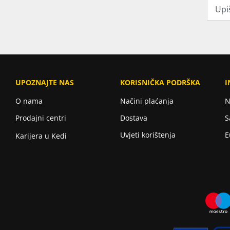
UPOZNAJTE NAS
KORISNIČKA PODRŠKA
I
O nama
Načini plaćanja
N
Prodajni centri
Dostava
S
Uvjeti korištenja
E
Karijera u Kedi