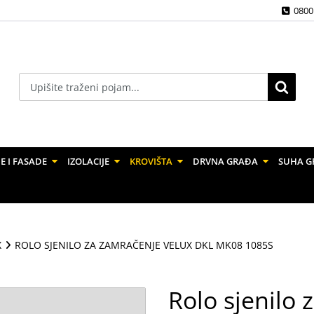
0800
E I FASADE
IZOLACIJE
KROVIŠTA
DRVNA GRAĐA
SUHA G
X
ROLO SJENILO ZA ZAMRAČENJE VELUX DKL MK08 1085S
Rolo sjenilo