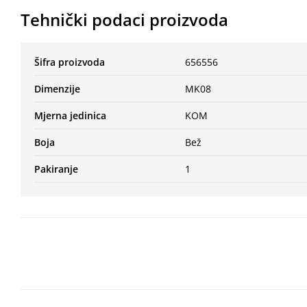
Tehnički podaci proizvoda
Šifra proizvoda
656556
Dimenzije
MK08
Mjerna jedinica
KOM
Boja
Bež
Pakiranje
1