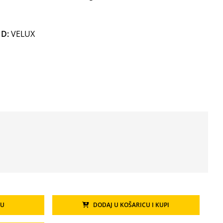
D:
VELUX
CU
DODAJ U KOŠARICU I KUPI