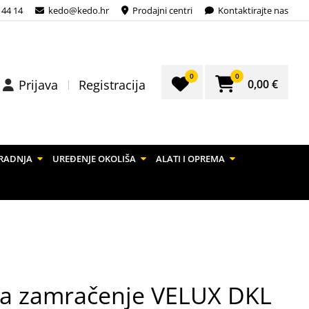
 44 14
kedo@kedo.hr
Prodajni centri
Kontaktirajte nas
0
0
0,00 €
Prijava
Registracija
RADNJA
UREĐENJE OKOLIŠA
ALATI I OPREMA
 za zamračenje VELUX DKL