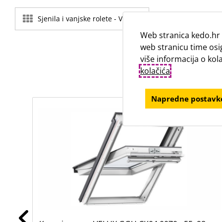
Sjenila i vanjske rolete - VELUX
Web stranica kedo.hr 
web stranicu time osi
više informacija o ko
kolačića
.
Napredne postavke