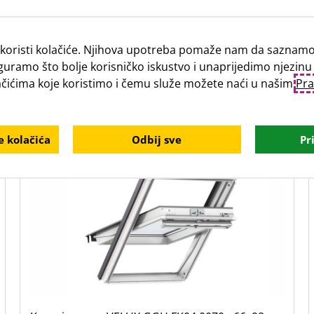
koristi kolačiće. Njihova upotreba pomaže nam da saznamo 
guramo što bolje korisničko iskustvo i unaprijedimo njezinu
lačićima koje koristimo i čemu služe možete naći u našim
Pra
Vezani proizvodi
 kolačića
Odbij sve
Pr