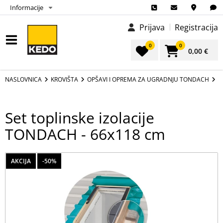
Informacije
Prijava
Registracija
0
0
0,00 €
NASLOVNICA
KROVIŠTA
OPŠAVI I OPREMA ZA UGRADNJU TONDACH
S
Set toplinske izolacije
TONDACH - 66x118 cm
AKCIJA
-50%