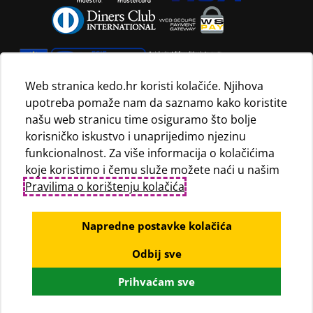
Web stranica kedo.hr koristi kolačiće. Njihova
upotreba pomaže nam da saznamo kako koristite
Navedene maloprodajne cijene vrijede isključivo za kupnju
našu web stranicu time osiguramo što bolje
proizvoda putem Internet trgovine i mogu se razlikovati od
korisničko iskustvo i unaprijedimo njezinu
maloprodajnih cijena u maloprodajnim trgovinama.
funkcionalnost. Za više informacija o kolačićima
koje koristimo i čemu služe možete naći u našim
Pravilima o korištenju kolačića
.
Napredne postavke kolačića
Odbij sve
© KEDO d.o.o., 2020
Prihvaćam sve
Powered by WEB Marketing
-
EasyEdit CMS
-
Premium Hosting