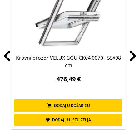
Krovni prozor VELUX GGU CK04 0070 - 55x98
Kr
cm
476,49 €
DODAJ U KOŠARICU
DODAJ U LISTU ŽELJA