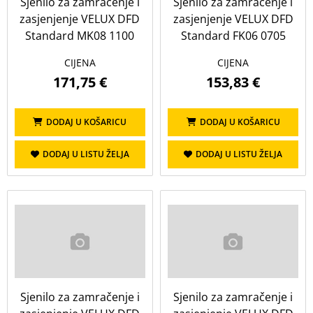
Sjenilo za zamračenje i
Sjenilo za zamračenje i
Prozori za ravni krov
Rolo sjenilo za zamračenje
zasjenjenje VELUX DFD
zasjenjenje VELUX DFD
Rolo sjenilo za zasjenjenje
Standard MK08 1100
Standard FK06 0705
Sjenilo za zamračenje i zasjenjenje
CIJENA
CIJENA
171,75 €
153,83 €
Unutarnja žaluzina
Vanjska roleta
Vanjska solarna roleta
Vanjska tenda
DODAJ U KOŠARICU
DODAJ U KOŠARICU
Vanjska tenda za CVP/CFP
DODAJ U LISTU ŽELJA
DODAJ U LISTU ŽELJA
Sjenilo za zamračenje i
Sjenilo za zamračenje i