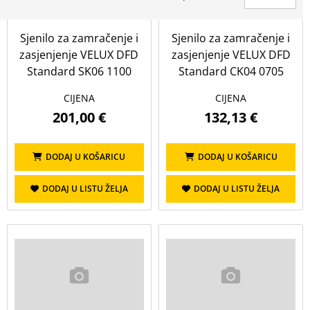
Cijena (€)
Sjenilo za zamračenje i
Sjenilo za zamračenje i
do
zasjenjenje VELUX DFD
zasjenjenje VELUX DFD
Standard SK06 1100
Standard CK04 0705
PRIKAŽI
OBRIŠI
CIJENA
CIJENA
201,00 €
132,13 €
Visina
DODAJ U KOŠARICU
DODAJ U KOŠARICU
Prikaži sve
DODAJ U LISTU ŽELJA
DODAJ U LISTU ŽELJA
114
118
140
160
55
78
98
Boja
Prikaži sve