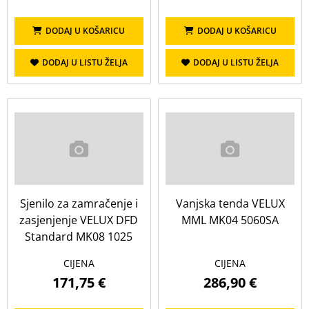
DODAJ U KOŠARICU
DODAJ U KOŠARICU
DODAJ U LISTU ŽELJA
DODAJ U LISTU ŽELJA
Sjenilo za zamračenje i
Vanjska tenda VELUX
zasjenjenje VELUX DFD
MML MK04 5060SA
Standard MK08 1025
CIJENA
CIJENA
171,75 €
286,90 €