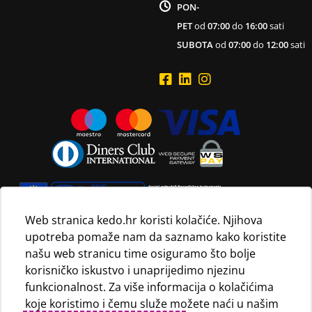
PON-
PET
od
07:00
do
16:00
sati
SUBOTA
od
07:00
do
12:00
sati
Web stranica kedo.hr koristi kolačiće. Njihova
upotreba pomaže nam da saznamo kako koristite
Navedene maloprodajne cijene vrijede isključivo za kupnju
našu web stranicu time osiguramo što bolje
proizvoda putem Internet trgovine i mogu se razlikovati od
korisničko iskustvo i unaprijedimo njezinu
maloprodajnih cijena u maloprodajnim trgovinama.
funkcionalnost. Za više informacija o kolačićima
koje koristimo i čemu služe možete naći u našim