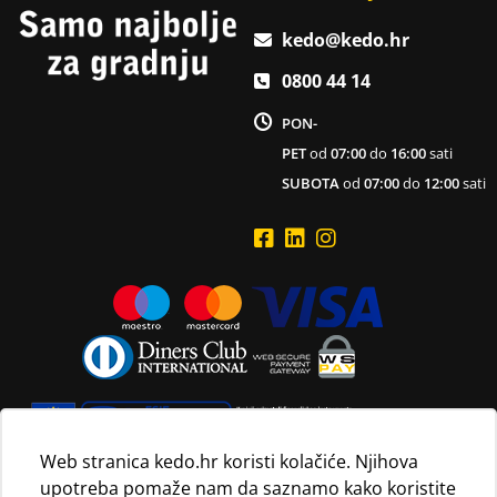
kedo@kedo.hr
0800 44 14
PON-
PET
od
07:00
do
16:00
sati
SUBOTA
od
07:00
do
12:00
sati
Web stranica kedo.hr koristi kolačiće. Njihova
upotreba pomaže nam da saznamo kako koristite