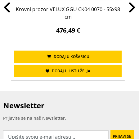
Krovni prozor VELUX GGU CK04 0070 - 55x98
Kr
cm
476,49 €
DODAJ U KOŠARICU
DODAJ U LISTU ŽELJA
Newsletter
Prijavite se na naš Newsletter.