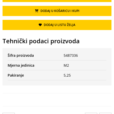
DODAJ U KOŠARICU I KUPI
DODAJ U LISTU ŽELJA
Tehnički podaci proizvoda
Šifra proizvoda
5487336
Mjerna jedinica
M2
Pakiranje
5,25