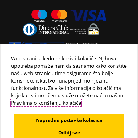
Web stranica kedo.hr koristi kolačiće. Njihova
upotreba pomaže nam da saznamo kako koristite
Navedene maloprodajne cijene vrijede isključivo za kupnju
našu web stranicu time osiguramo što bolje
proizvoda putem Internet trgovine i mogu se razlikovati od
korisničko iskustvo i unaprijedimo njezinu
maloprodajnih cijena u maloprodajnim trgovinama.
funkcionalnost. Za više informacija o kolačićima
koje koristimo i čemu služe možete naći u našim
Pravilima o korištenju kolačića
.
Napredne postavke kolačića
Odbij sve