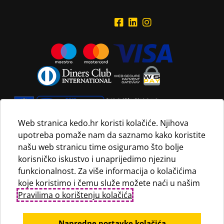
Web stranica kedo.hr koristi kolačiće. Njihova
upotreba pomaže nam da saznamo kako koristite
Navedene maloprodajne cijene vrijede isključivo za kupnju
našu web stranicu time osiguramo što bolje
proizvoda putem Internet trgovine i mogu se razlikovati od
korisničko iskustvo i unaprijedimo njezinu
maloprodajnih cijena u maloprodajnim trgovinama.
funkcionalnost. Za više informacija o kolačićima
koje koristimo i čemu služe možete naći u našim
Pravilima o korištenju kolačića
.
Napredne postavke kolačića