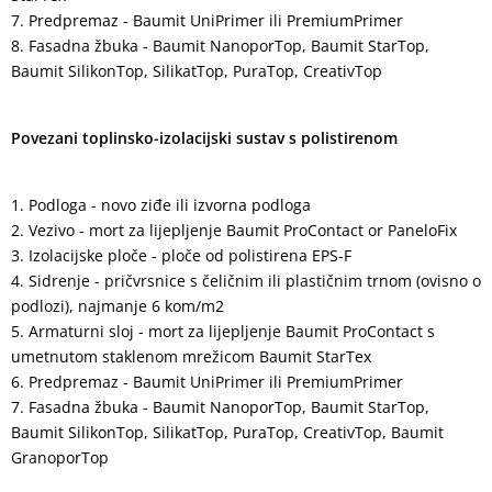
Predpremaz - Baumit UniPrimer ili PremiumPrimer
Fasadna žbuka - Baumit NanoporTop, Baumit StarTop,
Baumit SilikonTop, SilikatTop, PuraTop, CreativTop
Povezani toplinsko-izolacijski sustav s polistirenom
Podloga - novo ziđe ili izvorna podloga
Vezivo - mort za lijepljenje Baumit ProContact or PaneloFix
Izolacijske ploče - ploče od polistirena EPS-F
Sidrenje - pričvrsnice s čeličnim ili plastičnim trnom (ovisno o
podlozi), najmanje 6 kom/m2
Armaturni sloj - mort za lijepljenje Baumit ProContact s
umetnutom staklenom mrežicom Baumit StarTex
Predpremaz - Baumit UniPrimer ili PremiumPrimer
Fasadna žbuka - Baumit NanoporTop, Baumit StarTop,
Baumit SilikonTop, SilikatTop, PuraTop, CreativTop, Baumit
GranoporTop