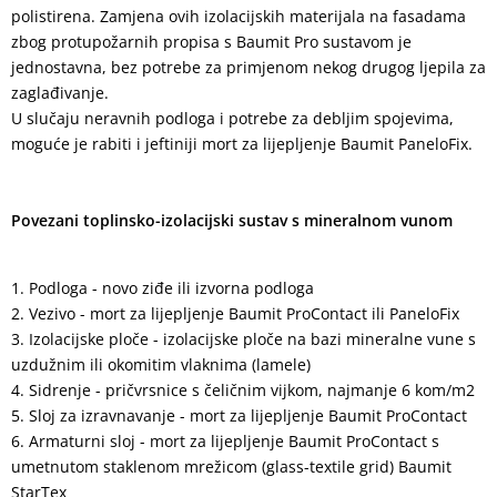
polistirena. Zamjena ovih izolacijskih materijala na fasadama
zbog protupožarnih propisa s Baumit Pro sustavom je
jednostavna, bez potrebe za primjenom nekog drugog ljepila za
zaglađivanje.
U slučaju neravnih podloga i potrebe za debljim spojevima,
moguće je rabiti i jeftiniji mort za lijepljenje Baumit PaneloFix.
Povezani toplinsko-izolacijski sustav s mineralnom vunom
Podloga - novo ziđe ili izvorna podloga
Vezivo - mort za lijepljenje Baumit ProContact ili PaneloFix
Izolacijske ploče - izolacijske ploče na bazi mineralne vune s
uzdužnim ili okomitim vlaknima (lamele)
Sidrenje - pričvrsnice s čeličnim vijkom, najmanje 6 kom/m2
Sloj za izravnavanje - mort za lijepljenje Baumit ProContact
Armaturni sloj - mort za lijepljenje Baumit ProContact s
umetnutom staklenom mrežicom (glass-textile grid) Baumit
StarTex