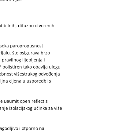
ibilnih, difuzno otvorenih
Visoka paropropusnost
jalu, što osigurava brzo
pravilnog lijepljenja i
" polistiren tako obavlja ulogu
posobnost višestrukog odvođenja
ljna cijena u usporedbi s
če Baumit open reflect s
nje izolacijskog učinka za više
lagodljivo i otporno na