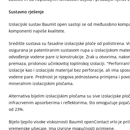
Sustavno rješenje
Izolacijski sustav Baumit open sastoji se od međusobno kompat
komponenti najviše kvalitete.
Središte sustava su fasadne izolacijske ploče od polistirena. 
osigurana je patentiranim sustavom rupa u izolacijskom materi
odvođenje vodene pare iz konstrukcije. Zrak u otvorima, nakon 
premaza, pridonosi učinkovitoj toplinskoj izolaciji. "Perforirani
izolacije kao i izolacijski materijal bez perforacije, ali ima s
vodene pare. Prednost je njegova jednostavna primjena i povo
mineralnim izolacijskim pločama.
Alternativa bijelim izolacijskim pločama su sive izolacijske plo
infracrvenim apsorberima i reflektorima, što omogućuje pojača
od 23%.
Bijelo ljepilo visoke viskoznosti Baumit openContact vrlo je pri
vremenske utjecaje. Ima izvrsne mogućnosti primjene.