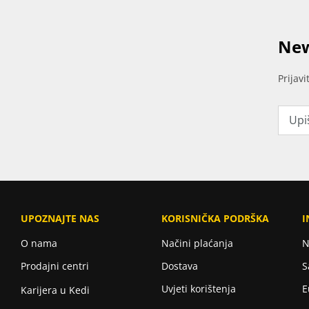
New
Prijav
UPOZNAJTE NAS
KORISNIČKA PODRŠKA
I
O nama
Načini plaćanja
N
Prodajni centri
Dostava
S
Uvjeti korištenja
E
Karijera u Kedi