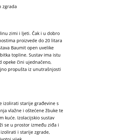
ih zgrada
nu zimi i ljeti. Čak i u dobro
nostima proizvede do 20 litara
stava Baumit open uvelike
itka topline. Sustav ima istu
d opeke čini ujednačeno,
ajno propušta iz unutrašnjosti
zolirati starije građevine s
ja vlažne i oštećene žbuke te
m kuće. Izolacijskio sustav
ži se u prostor između ziđa i
olirati i starije zgrade,
ivotni vijek.