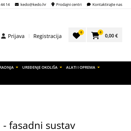
 44 14
kedo@kedo.hr
Prodajni centri
Kontaktirajte nas
0
0
0,00 €
Prijava
Registracija
RADNJA
UREĐENJE OKOLIŠA
ALATI I OPREMA
- fasadni sustav