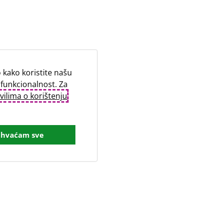
kako koristite našu
 funkcionalnost. Za
vilima o korištenju
ihvaćam sve