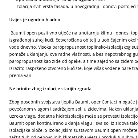
Izolacija svih vrsta fasada, u novogradnji i obnovi postojeć
Uvijek je ugodno hladno
Baumit open pozitivno utječe na unutarnju klimu i donosi topli
izgrađenoj suhoj kući, četveročlana obitelj u uobičajenim okol
vode dnevno. Visoka paropropusnost toplinsko-izolacijskog su
pomaže uklanjanju ove radne vlažnosti, a bez nepotrebnog gub
paropropusnost kao ziđe od opeke, a time zajedno sa ziđem o
izrazito raspršeno otvoreno kućište, koje višak vodene pare tr
prema van.
Ne brinite zbog izolacije starijih zgrada
Zbog posebnih svojstava ljepila Baumit openContact moguće je i
povećanom vlagom i sadržajem soli u zidovima. Nakon uklanjan
uzroka vlage, dodatna hidroizolacija može se provesti izolacijo
Baumit open kontinuirano uklanja vlagu i sva sol iz zidova talo
izolacijske ploče. S izolacijskim sustavom Baumit open možete iz
zaštititi ih od nepovoljnih klimatskih uvjeta i produljiti njihov ž