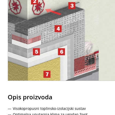
Opis proizvoda
Visokopropusni toplinsko-izolacijski sustav
Optimalna unutarnja klima za ugodan život