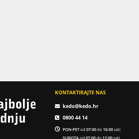
KONTAKTIRAJTE NAS
kedo@kedo.hr
0800 44 14
PON-PET
od
07:00
do
16:00
sati
SUBOTA
od
07:00
do
12:00
sati