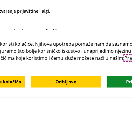
ranje prljavštine i algi.
ogo prednosti: nema toplinskih
 plates of split anchors), jedna
koristi kolačiće. Njihova upotreba pomaže nam da saznamo 
guramo što bolje korisničko iskustvo i unaprijedimo njezinu
, prilagodljivo i otporno na
lačićima koje koristimo i čemu služe možete naći u našim
Pra
m Baumit open reflect;
 openTherm
metnutom alkalno otpornom
 kolačića
Odbij sve
Pr