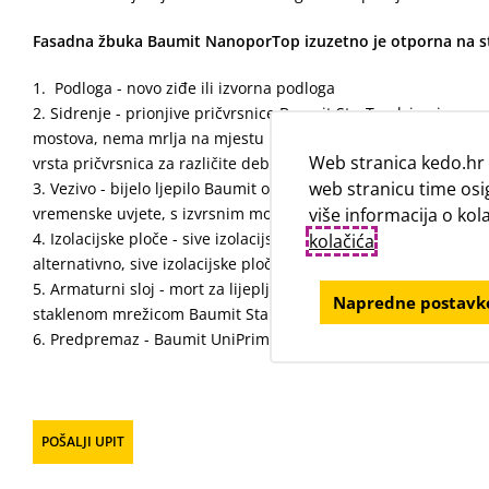
Fasadna žbuka Baumit NanoporTop izuzetno je otporna na stva
Podloga - novo ziđe ili izvorna podloga
Sidrenje - prionjive pričvrsnice Baumit StarTrack imaju mn
mostova, nema mrlja na mjestu rozete (no blurs in the place of
Web stranica kedo.hr 
vrsta pričvrsnica za različite debljine izolacijskog materijala.
web stranicu time osi
Vezivo - bijelo ljepilo Baumit openContact, visoke viskoznosti
vremenske uvjete, s izvrsnim mogućnostima primjene.
više informacija o ko
Izolacijske ploče - sive izolacijske ploče s reflektivnim sloje
kolačića
.
alternativno, sive izolacijske ploče open Plus, ili bijele ploče
Armaturni sloj - mort za lijepljenje Baumit ProContact s u
Napredne postavke
staklenom mrežicom Baumit StarTex
Predpremaz - Baumit UniPrimer ili PremiumPrimer
POŠALJI UPIT