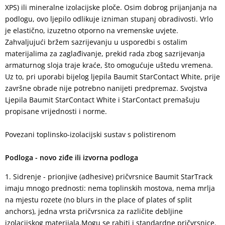
XPS) ili mineralne izolacijske ploče. Osim dobrog prijanjanja na
podlogu, ovo ljepilo odlikuje izniman stupanj obradivosti. Vrlo
je elastično, izuzetno otporno na vremenske uvjete.
Zahvaljujući bržem sazrijevanju u usporedbi s ostalim
materijalima za zaglađivanje, prekid rada zbog sazrijevanja
armaturnog sloja traje kraće, što omogućuje uštedu vremena.
Uz to, pri uporabi bijelog ljepila Baumit StarContact White, prije
završne obrade nije potrebno nanijeti predpremaz. Svojstva
Ljepila Baumit StarContact White i StarContact premašuju
propisane vrijednosti i norme.
Povezani toplinsko-izolacijski sustav s polistirenom
Podloga - novo ziđe ili izvorna podloga
Sidrenje - prionjive (adhesive) pričvrsnice Baumit StarTrack
imaju mnogo prednosti: nema toplinskih mostova, nema mrlja
na mjestu rozete (no blurs in the place of plates of split
anchors), jedna vrsta pričvrsnica za različite debljine
izolacijskog materijala.Mogu se rabiti i standardne pričvrsnice.