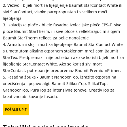
Vezivo - bijeli mort za lijepljenje Baumit StarContact White ili
sivi StarContact, visoko paropropustan i s velikom moći
lijepljenja
Izolacijske ploče - bijele fasadne izolacijske ploče EPS-F, sive
ploče Baumit StarTherm, ili sive ploče s reflektirajućim slojem
Baumit StarTherm reflect, za bolje nanošenje
Armaturni sloj - mort za lijepljenje Baumit StarContact White
s umetnutom alkalno otpornom staklenom mrežicom Baumit
StarTex. Predpremaz - nije potreban ako se koristi bijeli mort za
lijepljenje StarContact White. Ako se koristi sivi mort
StarContact, potreban je predpremaz Baumit PremiumPrimer.
Fasadna žbuka - Baumit NanoporTop, izrazito otporan na
onečišćenja i pojavu algi, Baumit SilikonTop, SilikatTop,
GranoporTop, PuraTop za intenzivne tonove, CreativTop za
kreativno oblikovanje fasada.
POŠALJI UPIT