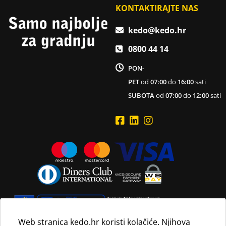
KONTAKTIRAJTE NAS
kedo@kedo.hr
0800 44 14
PON-
PET
od
07:00
do
16:00
sati
SUBOTA
od
07:00
do
12:00
sati
Web stranica kedo.hr koristi kolačiće. Njihova