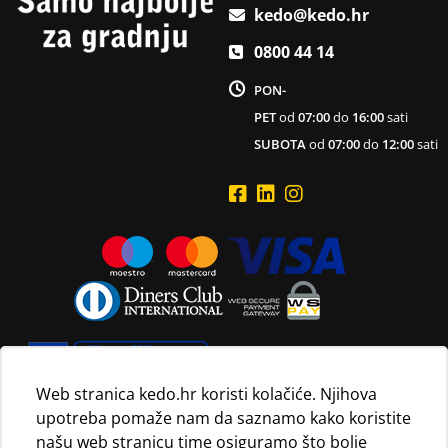
kedo@kedo.hr
0800 44 14
PON-
PET
od
07:00
do
16:00
sati
SUBOTA
od
07:00
do
12:00
sati
Web stranica kedo.hr koristi kolačiće. Njihova
upotreba pomaže nam da saznamo kako koristite
Navedene maloprodajne cijene vrijede isključivo za kupnju
našu web stranicu time osiguramo što bolje