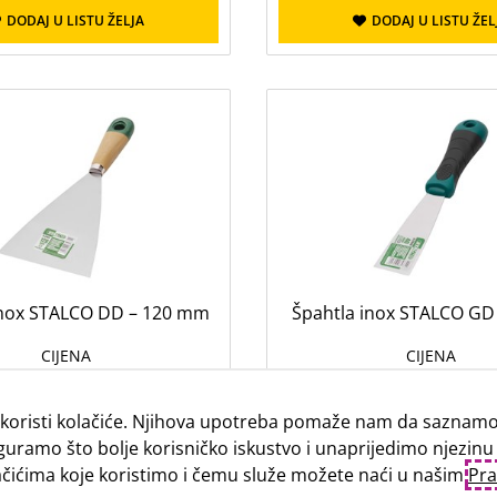
DODAJ U LISTU ŽELJA
DODAJ U LISTU ŽEL
inox STALCO DD – 120 mm
Špahtla inox STALCO GD
CIJENA
CIJENA
2,91 €
3,09 €
koristi kolačiće. Njihova upotreba pomaže nam da saznamo 
guramo što bolje korisničko iskustvo i unaprijedimo njezinu
DODAJ U KOŠARICU
DODAJ U KOŠARI
lačićima koje koristimo i čemu služe možete naći u našim
Pra