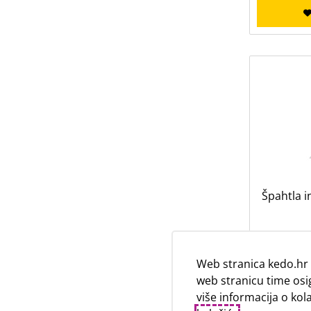
Špahtla 
Web stranica kedo.hr 
web stranicu time osi
više informacija o ko