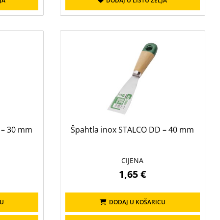
JA
DODAJ U LISTU ŽELJA
 – 30 mm
Špahtla inox STALCO DD – 40 mm
CIJENA
1,65 €
CU
DODAJ U KOŠARICU