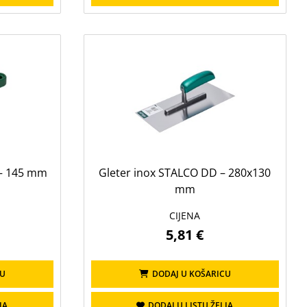
 – 145 mm
Gleter inox STALCO DD – 280x130
mm
CIJENA
5,81 €
CU
DODAJ U KOŠARICU
JA
DODAJ U LISTU ŽELJA