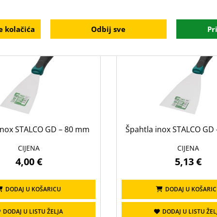
DODAJ U LISTU ŽELJA
DODAJ U LISTU ŽEL
 kolačića
Odbij sve
Pr
 inox STALCO GD – 80 mm
Špahtla inox STALCO GD
CIJENA
CIJENA
4,00 €
5,13 €
DODAJ U KOŠARICU
DODAJ U KOŠARI
DODAJ U LISTU ŽELJA
DODAJ U LISTU ŽEL