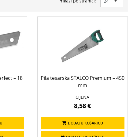
Prikaži po stranici:
rfect – 18
Pila tesarska STALCO Premium – 450
mm
CIJENA
8,58 €
CU
DODAJ U KOŠARICU