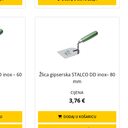
 inox – 60
Žlica gipserska STALCO DD inox– 80
mm
CIJENA
3,76 €
CU
DODAJ U KOŠARICU