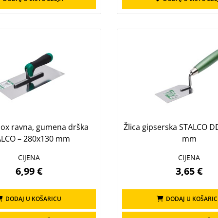
nox ravna, gumena drška
Žlica gipserska STALCO DD
ALCO – 280x130 mm
mm
CIJENA
CIJENA
6,99 €
3,65 €
DODAJ U KOŠARICU
DODAJ U KOŠARI