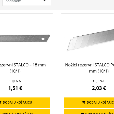
:
rezervni STALCO – 18 mm
Nožići rezervni STALCO Pe
(10/1)
mm (10/1)
CIJENA
CIJENA
1,51 €
2,03 €
DODAJ U KOŠARICU
DODAJ U KOŠARI