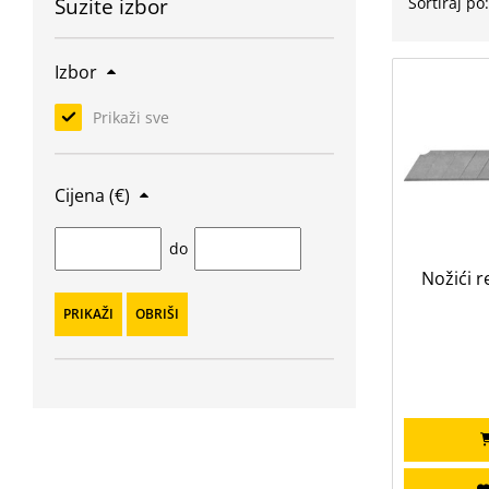
Suzite izbor
Sortiraj po
Izbor
Prikaži sve
Cijena (€)
do
Nožići 
PRIKAŽI
OBRIŠI