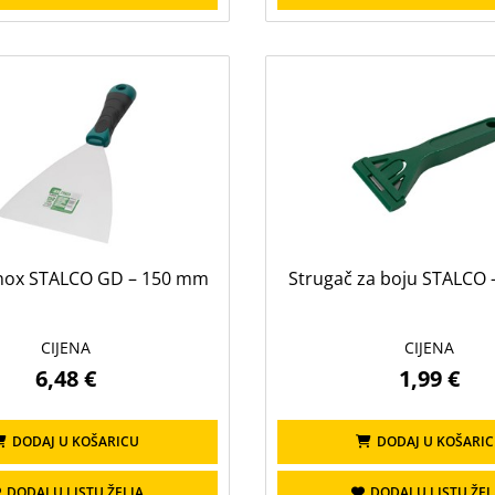
inox STALCO GD – 150 mm
Strugač za boju STALCO
CIJENA
CIJENA
6,48 €
1,99 €
DODAJ U KOŠARICU
DODAJ U KOŠARI
DODAJ U LISTU ŽELJA
DODAJ U LISTU ŽEL