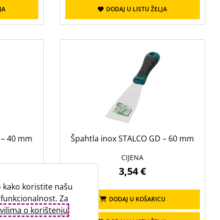
JA
DODAJ U LISTU ŽELJA
 – 40 mm
Špahtla inox STALCO GD – 60 mm
CIJENA
3,54 €
kako koristite našu
 funkcionalnost. Za
CU
DODAJ U KOŠARICU
vilima o korištenju