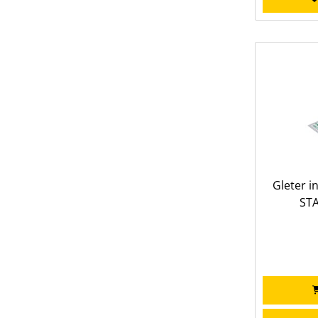
Gleter i
ST