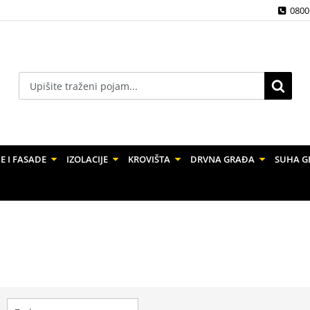
0800
E I FASADE
IZOLACIJE
KROVIŠTA
DRVNA GRAĐA
SUHA G