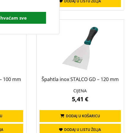
JA
DODAJ U LISTU ŽELJA
ihvaćam sve
 – 100 mm
Špahtla inox STALCO GD – 120 mm
CIJENA
5,41 €
CU
DODAJ U KOŠARICU
JA
DODAJ U LISTU ŽELJA