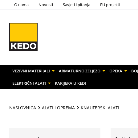
O nama
Novosti
Savjeti i pitanja
EU projekti
VEZIVNI MATERIJALI
ARMATURNO ŽELJEZO
OPEKA
BOJ
ELEKTRIČNI ALATI
KARIJERA U KEDI
NASLOVNICA
ALATI I OPREMA
KNAUFERSKI ALATI