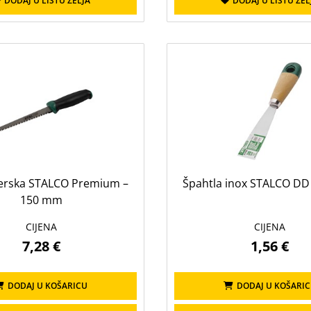
DODAJ U LISTU ŽELJA
DODAJ U LISTU ŽEL
serska STALCO Premium –
Špahtla inox STALCO DD
150 mm
CIJENA
CIJENA
7,28 €
1,56 €
DODAJ U KOŠARICU
DODAJ U KOŠARI