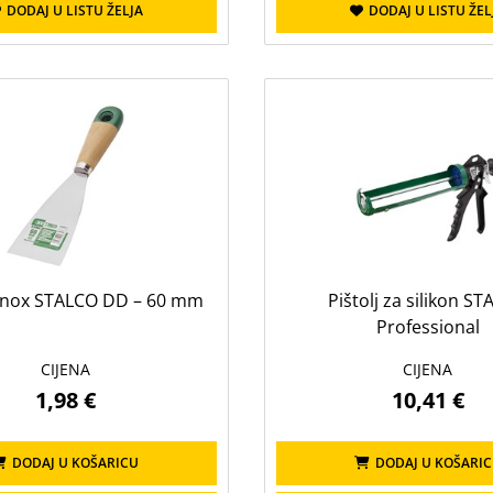
DODAJ U LISTU ŽELJA
DODAJ U LISTU ŽEL
 inox STALCO DD – 60 mm
Pištolj za silikon S
Professional
CIJENA
CIJENA
1,98 €
10,41 €
DODAJ U KOŠARICU
DODAJ U KOŠARI