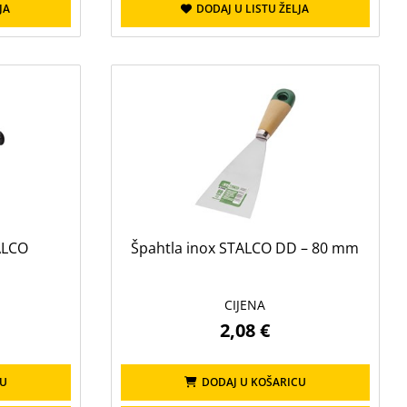
JA
DODAJ U LISTU ŽELJA
TALCO
Špahtla inox STALCO DD – 80 mm
CIJENA
2,08 €
CU
DODAJ U KOŠARICU