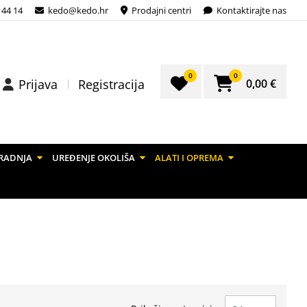
 44 14
kedo@kedo.hr
Prodajni centri
Kontaktirajte nas
0
0
0,00 €
Prijava
Registracija
RADNJA
UREĐENJE OKOLIŠA
ALATI I OPREMA