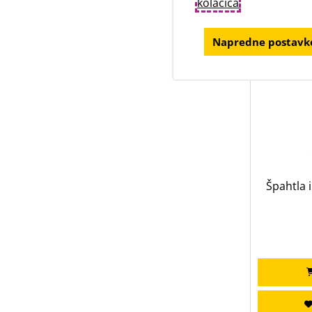
kolačića
.
Napredne postavke
Špahtla